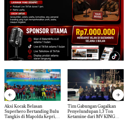
Aksi Kocak Belasan
Tim Gabungan Gagalkan
Superhero Bertanding Bulu
Penyelundupan 1,3 Ton
Tangkis di Mapolda Kepri,
Ketamine dari MV KING
Sambut HUT RI Ke-81