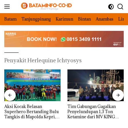
Langsung
ke
konten
Batam
Tanjungpinang
Karimun
Bintan
Anambas
Ling
Penyakit Herlequine Ichtyosys
Aksi Kocak Belasan
Tim Gabungan Gagalkan
Superhero Bertanding Bulu
Penyelundupan 1,3 Ton
Tangkis di Mapolda Kepri,
Ketamine dari MV KING
Sambut HUT RI Ke-81