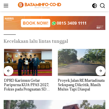
Langsung
ke
konten
Kecelakaan lalu lintas tunggal
DPRD Karimun Gelar
Proyek Jalan RE Martadinata
Paripurna KUA-PPAS 2027,
Sekupang Dikritik, Masih
Fokus pada Penguatan SDM,
Mulus Tapi Diaspal
Infrastruktur, dan
Pertumbuhan Ekonomi