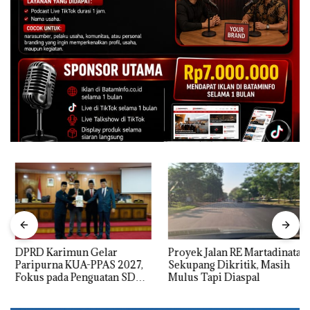
DPRD Karimun Gelar
Proyek Jalan RE Martadinata
Paripurna KUA-PPAS 2027,
Sekupang Dikritik, Masih
Fokus pada Penguatan SDM,
Mulus Tapi Diaspal
Infrastruktur, dan
Pertumbuhan Ekonomi