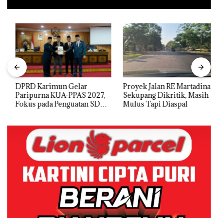
DPRD Karimun Gelar
Proyek Jalan RE Martadinata
Paripurna KUA-PPAS 2027,
Sekupang Dikritik, Masih
Fokus pada Penguatan SDM,
Mulus Tapi Diaspal
Infrastruktur, dan
Pertumbuhan Ekonomi