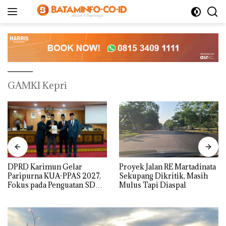
Langsung
ke
konten
GAMKI Kepri
DPRD Karimun Gelar
Proyek Jalan RE Martadinata
Paripurna KUA-PPAS 2027,
Sekupang Dikritik, Masih
Fokus pada Penguatan SDM,
Mulus Tapi Diaspal
Infrastruktur, dan
Pertumbuhan Ekonomi