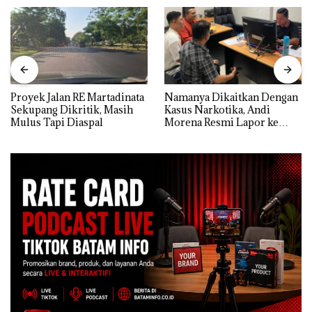
Proyek Jalan RE Martadinata
Namanya Dikaitkan Dengan
Sekupang Dikritik, Masih
Kasus Narkotika, Andi
Mulus Tapi Diaspal
Morena Resmi Lapor ke
Polda Kepri