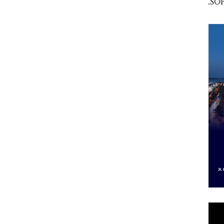
esak
Pertumbuhan
Indonesia, KSOP
Peny
a
Pendapatan Sebesar
Khusus Batam
Ana
12,7% Secara
Tegaskan Perizinan
Izin
Tahunan
Ada di BP Batam
Hak 