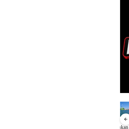
FIKP
Puluhan
Bisnis
‎Soal
Buk
:
Tahun
Wholesale
Pengerukan
Pida