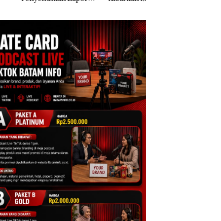
k Dibawa Tanpa
Dua Kali di Thailand
Kepri Harus
: Murni Sengketa
Dibuktikan Secara
Asuh!
Ilmiah, Jangan Sa
Bertentangan den
Konservasi