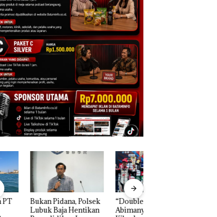
n Pidana, Polsek
“Double Winner”,
Dekan FIKP UMRA
k Baja Hentikan
Abimanyu Melesat
Pengelolaan