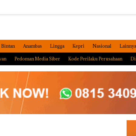
Bintan
Anambas
Lingga
Kepri
Nasional
Lainny
wan
Pedoman Media Siber
Kode Perilaku Perusahaan
Di