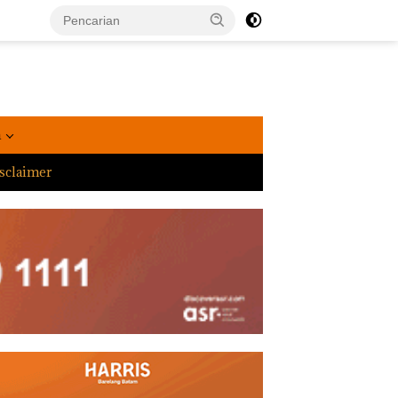
a
sclaimer