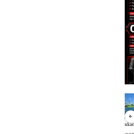
Bisnis Wholesale
‎Soal Pengerukan PT
Buka
 Cuma
Network Catat
McDermott
Lubu