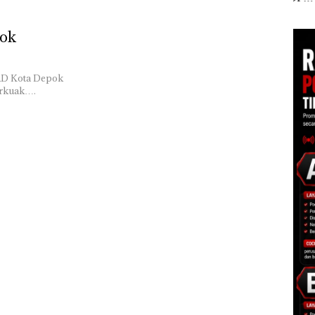
Polisi dan Disparbud
Khusus Batam
Ana
gga
Batam Turun Tangan ‎
Tegaskan Perizinan
Izin
pok
Ada di BP Batam
Hak 
PRD Kota Depok
erkuak….