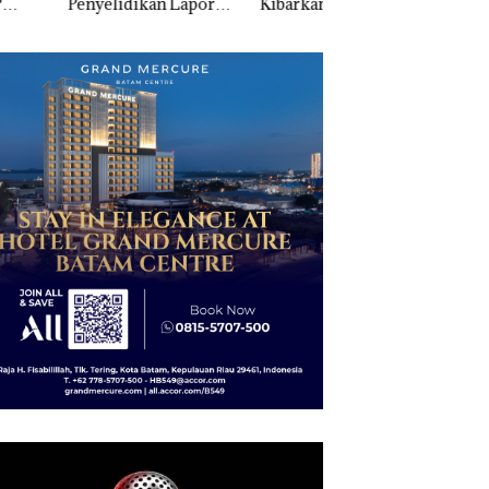
elidikan Laporan
Kibarkan Merah Putih
Sedimentasi Laut 
k Dibawa Tanpa
Dua Kali di Thailand
Kepri Harus
: Murni Sengketa
Dibuktikan Secara
Asuh!
Ilmiah, Jangan Sa
Bertentangan den
Konservasi