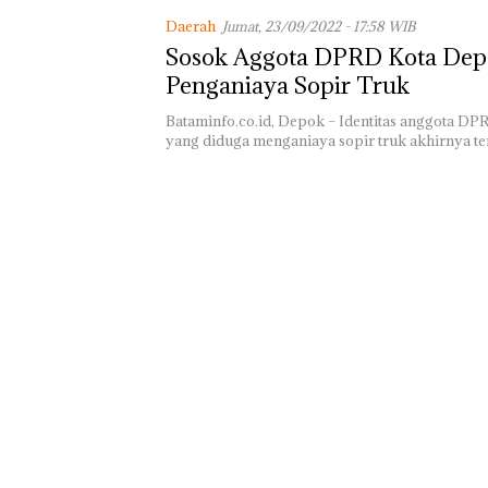
Batam Sebelum
Daerah
Jumat, 23/09/2022 - 17:58 WIB
Bertolak ke Lin
Sosok Aggota DPRD Kota De
Penganiaya Sopir Truk
Bataminfo.co.id, Depok – Identitas anggota D
yang diduga menganiaya sopir truk akhirnya t