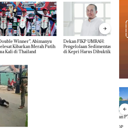
 Winner”, Abimanyu
Dekan FIKP UMRAH:
Pulu
Kibarkan Merah Putih
Pengelolaan Sedimentasi Laut
Cuma
 di Thailand
di Kepri Harus Dibuktikan
Seko
Secara Ilmiah, Jangan Sampai
Ditut
Bertentangan dengan
Konservasi
Viral Promo Spa
‎Soal Pengerukan PT
Buka
Tampilkan Wanita
McDermott
Lubu
t di
Berpakaian Minim,
Indonesia, KSOP
Peny