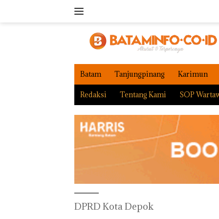
Langsung
ke
konten
Batam
Tanjungpinang
Karimun
Redaksi
Tentang Kami
SOP Warta
DPRD Kota Depok