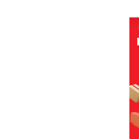
olaan
‘Bodong’
Network
PT
Pols
ntasi
Tapi Cuma
Catat
McDermott
Lubu
 Kepri
Ditegur, LBH
Pertumbuha
Indonesia,
Hen
Desak
n Pendapatan
KSOP
Peny
ikan
Sekolah
Sebesar
Khusus
Lap
Djuwita
12,7% Secara
Batam
Ana
Batam
Tahunan
Tegaskan
Tanp
Segera
Perizinan
Mur
i
Ditutup!
Ada di BP
Sen
tangan
Batam
Hak 
vasi