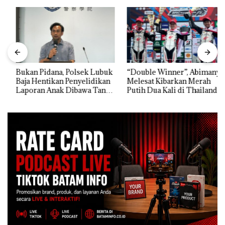
Bukan Pidana, Polsek Lubuk
“Double Winner”, Abimanyu
Baja Hentikan Penyelidikan
Melesat Kibarkan Merah
Laporan Anak Dibawa Tanpa
Putih Dua Kali di Thailand
Izin: Murni Sengketa Hak
Asuh!