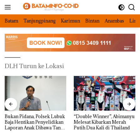
Langsung
ke
konten
Batam
Tanjungpinang
Karimun
Bintan
Anambas
Ling
DLH Turun ke Lokasi
Bukan Pidana, Polsek Lubuk
“Double Winner”, Abimanyu
Baja Hentikan Penyelidikan
Melesat Kibarkan Merah
Laporan Anak Dibawa Tanpa
Putih Dua Kali di Thailand
Izin: Murni Sengketa Hak
Asuh!