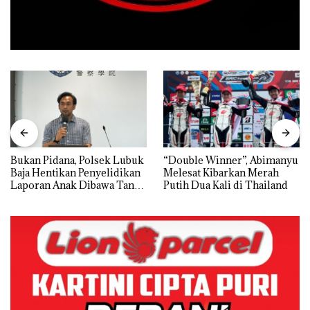
Bukan Pidana, Polsek Lubuk
“Double Winner”, Abimanyu
Baja Hentikan Penyelidikan
Melesat Kibarkan Merah
Laporan Anak Dibawa Tanpa
Putih Dua Kali di Thailand
Izin: Murni Sengketa Hak
Asuh!