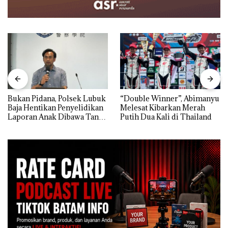
Bukan Pidana, Polsek Lubuk
“Double Winner”, Abimanyu
Baja Hentikan Penyelidikan
Melesat Kibarkan Merah
Laporan Anak Dibawa Tanpa
Putih Dua Kali di Thailand
Izin: Murni Sengketa Hak
Asuh!