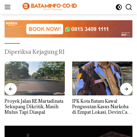
Langsung
ke
konten
Diperiksa Kejagung RI
Proyek Jalan RE Martadinata
IPK Kota Batam Kawal
Sekupang Dikritik, Masih
Pengusutan Kasus Narkoba
Mulus Tapi Diaspal
di Empat Lokasi, Devin:Cari
dan Usut tuntas Siapa Aktor
Utamanya