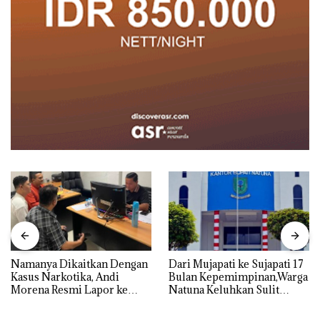
Namanya Dikaitkan Dengan
Dari Mujapati ke Sujapati 17
Kasus Narkotika, Andi
Bulan Kepemimpinan,Warga
Morena Resmi Lapor ke
Natuna Keluhkan Sulit
Polda Kepri
Temui Bupati