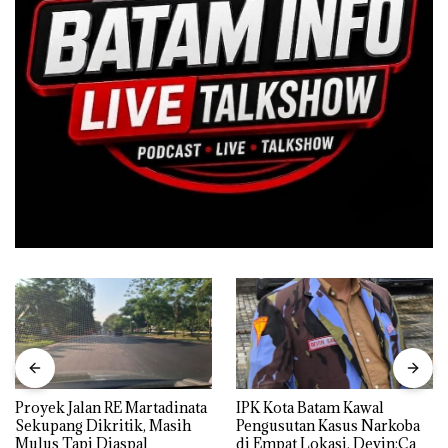
Proyek Jalan RE Martadinata
IPK Kota Batam Kawal
Sekupang Dikritik, Masih
Pengusutan Kasus Narkoba
Mulus Tapi Diaspal
di Empat Lokasi, Devin:Cari