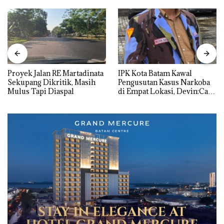
Proyek Jalan RE Martadinata
IPK Kota Batam Kawal
Sekupang Dikritik, Masih
Pengusutan Kasus Narkoba
Mulus Tapi Diaspal
di Empat Lokasi, Devin:Cari
dan Usut tuntas Siapa Aktor
Utamanya