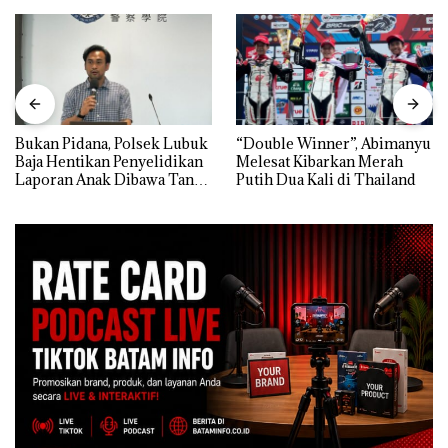
Bukan Pidana, Polsek Lubuk
“Double Winner”, Abimanyu
Baja Hentikan Penyelidikan
Melesat Kibarkan Merah
Laporan Anak Dibawa Tanpa
Putih Dua Kali di Thailand
Izin: Murni Sengketa Hak
Asuh!