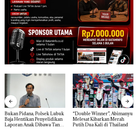
Bukan Pidana, Polsek Lubuk
“Double Winner”, Abimanyu
Baja Hentikan Penyelidikan
Melesat Kibarkan Merah
Laporan Anak Dibawa Tanpa
Putih Dua Kali di Thailand
Izin: Murni Sengketa Hak
Asuh!