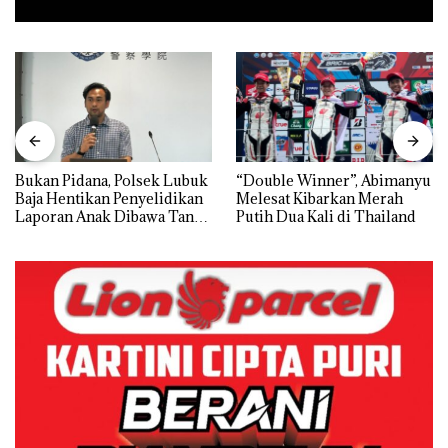
Bukan Pidana, Polsek Lubuk
“Double Winner”, Abimanyu
Baja Hentikan Penyelidikan
Melesat Kibarkan Merah
Laporan Anak Dibawa Tanpa
Putih Dua Kali di Thailand
Izin: Murni Sengketa Hak
Asuh!