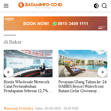
Langsung
ke
konten
di Bakar
Bisnis Wholesale Network
Perayaan Ulang Tahun ke-24
Catat Pertumbuhan
HARRIS Resort Waterfront
Pendapatan Sebesar 12,7%
Batam Gelar Giveaway
Secara Tahunan
Spesial dan Diskon
Menginap 24%
Nasional
,
Peristiwa
Sabtu, 30/01/2021 - 10:29 WIB