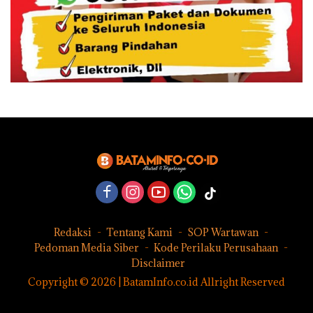
Redaksi
Tentang Kami
SOP Wartawan
Pedoman Media Siber
Kode Perilaku Perusahaan
Disclaimer
Copyright © 2026 | BatamInfo.co.id Allright Reserved