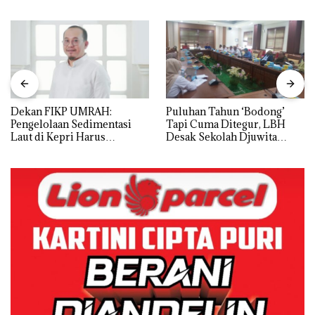
Dekan FIKP UMRAH:
Puluhan Tahun ‘Bodong’
Pengelolaan Sedimentasi
Tapi Cuma Ditegur, LBH
Laut di Kepri Harus
Desak Sekolah Djuwita
Dibuktikan Secara Ilmiah,
Batam Segera Ditutup!
Jangan Sampai Bertentangan
dengan Konservasi