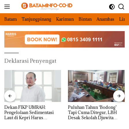
Langsung
ke
konten
Batam
Tanjungpinang
Karimun
Bintan
Anambas
Ling
Deklarasi Penyengat
Dekan FIKP UMRAH:
Puluhan Tahun ‘Bodong’
Pengelolaan Sedimentasi
Tapi Cuma Ditegur, LBH
Laut di Kepri Harus
Desak Sekolah Djuwita
Dibuktikan Secara Ilmiah,
Batam Segera Ditutup!
Jangan Sampai Bertentangan