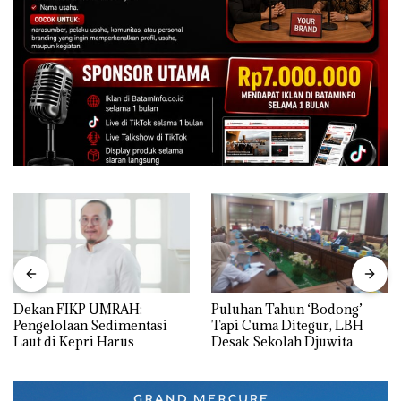
Dekan FIKP UMRAH:
Puluhan Tahun ‘Bodong’
Pengelolaan Sedimentasi
Tapi Cuma Ditegur, LBH
Laut di Kepri Harus
Desak Sekolah Djuwita
Dibuktikan Secara Ilmiah,
Batam Segera Ditutup!
Jangan Sampai Bertentangan
dengan Konservasi