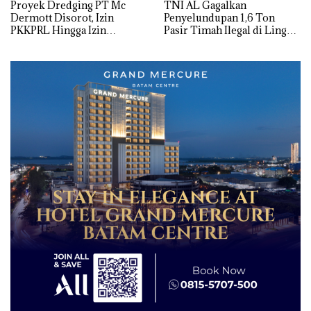
Proyek Dredging PT Mc
TNI AL Gagalkan
Dermott Disorot, Izin
Penyelundupan 1,6 Ton
PKKPRL Hingga Izin
Pasir Timah Ilegal di Lingga,
Lingkungan Dipertanyakan
Disembunyikan di Bawah
Kerambah untuk
Diselundupkan ke Malaysia