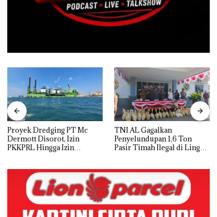
Proyek Dredging PT Mc
TNI AL Gagalkan
Dermott Disorot, Izin
Penyelundupan 1,6 Ton
PKKPRL Hingga Izin
Pasir Timah Ilegal di Lingga,
Lingkungan Dipertanyakan
Disembunyikan di Bawah
Kerambah untuk
Diselundupkan ke Malaysia