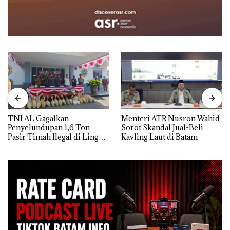
TNI AL Gagalkan
Menteri ATR Nusron Wahid
Penyelundupan 1,6 Ton
Sorot Skandal Jual-Beli
Pasir Timah Ilegal di Lingga,
Kavling Laut di Batam
Disembunyikan di Bawah
Kerambah untuk
Diselundupkan ke Malaysia