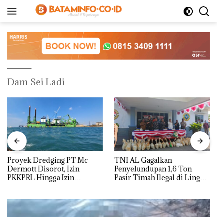
Langsung
ke
konten
Dam Sei Ladi
Proyek Dredging PT Mc
TNI AL Gagalkan
Dermott Disorot, Izin
Penyelundupan 1,6 Ton
PKKPRL Hingga Izin
Pasir Timah Ilegal di Lingga,
Lingkungan Dipertanyakan
Disembunyikan di Bawah
Kerambah untuk
Diselundupkan ke Malaysia