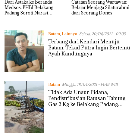
Dari Astaka ke Beranda
Catatan Seorang Wartawan:
Medsos: PHBI Belakang
Belajar Menjaga Silaturahmi
Padang Soroti Narasi
dari Seorang Dones
“Lahan Basah” di Balik Akun
Usop Sri
Batam
,
Lainnya
Selasa, 20/04/2021 - 09:05
WIB
Terbang dari Kendari Menuju
Batam, Tekad Putra Ingin Bertemu
Ayah Kandungnya
Batam
Minggu, 18/04/2021 - 14:49 WIB
Tidak Ada Unsur Pidana,
Pendistribusian Ratusan Tabung
Gas 3 Kg ke Belakang Padang
Dilanjutkan