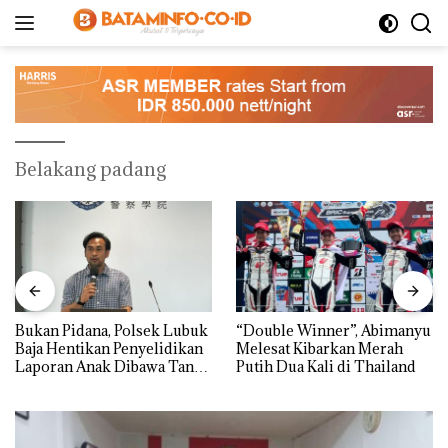
Langsung
ke
konten
Belakang padang
“Double Winner”, Abimanyu
Dekan FIKP UMRAH:
Melesat Kibarkan Merah
Pengelolaan Sedimentasi
Putih Dua Kali di Thailand
Laut di Kepri Harus
Dibuktikan Secara Ilmiah,
Jangan Sampai Bertentangan
dengan Konservasi