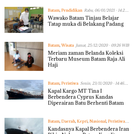
Batam
,
Pendidikan
Rabu, 06/01/2021 - 14:24
WIB
Wawako Batam Tinjau Belajar
Tatap muka di Belakang Padang
Batam
,
Wisata
Jumat, 25/12/2020 - 09:26 WIB
Meriam zaman Belanda Koleksi
Terbaru Museum Batam Raja Ali
Haji
Batam
,
Peristiwa
Senin, 23/11/2020 - 14:46
WIB
Kapal Kargo MT Tina I
Berbendera Cyprus Kandas
Diperairan Batu Berhenti Batam
Batam
,
Daerah
,
Kepri
,
Nasional
,
Peristiwa
Jumat, 19/06/2020 - 14:56 WIB
Kandasnya Kapal Berbendera Iran