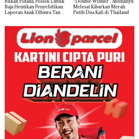
“Double Winner”, Abimanyu
Dekan FIKP UMRAH:
Melesat Kibarkan Merah
Pengelolaan Sedimentasi
Putih Dua Kali di Thailand
Laut di Kepri Harus
Dibuktikan Secara Ilmiah,
Jangan Sampai Bertentangan
dengan Konservasi