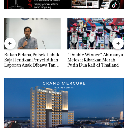
“Double Winner”, Abimanyu
Dekan FIKP UMRAH:
Melesat Kibarkan Merah
Pengelolaan Sedimentasi
Putih Dua Kali di Thailand
Laut di Kepri Harus
Dibuktikan Secara Ilmiah,
Jangan Sampai Bertentangan
dengan Konservasi