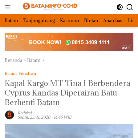
Langsung
ke
konten
Batam
Tanjungpinang
Karimun
Bintan
Anambas
Ling
Beranda
Batam
Batam
,
Peristiwa
Kapal Kargo MT Tina I Berbendera
Cyprus Kandas Diperairan Batu
Berhenti Batam
Redaksi
Senin, 23/11/2020 - 14:46 WIB