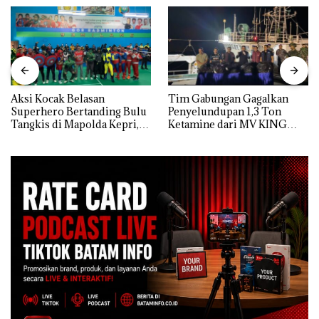
Aksi Kocak Belasan
Tim Gabungan Gagalkan
Superhero Bertanding Bulu
Penyelundupan 1,3 Ton
Tangkis di Mapolda Kepri,
Ketamine dari MV KING
Sambut HUT RI Ke-81