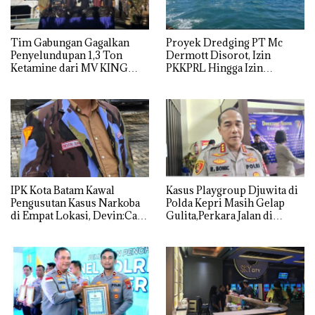
Tim Gabungan Gagalkan
Proyek Dredging PT Mc
Penyelundupan 1,3 Ton
Dermott Disorot, Izin
Ketamine dari MV KING
PKKPRL Hingga Izin
Lingkungan Dipertanyakan
IPK Kota Batam Kawal
Kasus Playgroup Djuwita di
Pengusutan Kasus Narkoba
Polda Kepri Masih Gelap
di Empat Lokasi, Devin:Cari
Gulita,Perkara Jalan di
dan Usut tuntas Siapa Aktor
Tempat
Utamanya