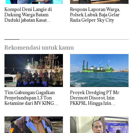
Kompol Deni Langie di
Respons Laporan Warga,
Dukung Warga Batam
Polsek Lubuk Baja Gelar
Duduki jabatan Kasat
Razia Gelper Sky City
Reskrim Polresta Barelang
Rekomendasi untuk kamu
Tim Gabungan Gagalkan
Proyek Dredging PT Mc
Penyelundupan 1,3 Ton
Dermott Disorot, Izin
Ketamine dari MV KING
PKKPRL Hingga Izin
Lingkungan Dipertanyakan