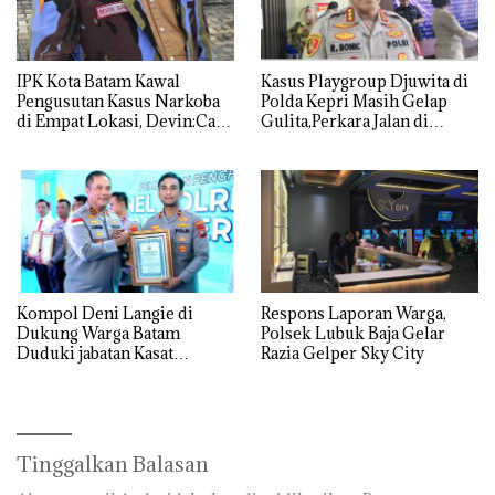
IPK Kota Batam Kawal
Kasus Playgroup Djuwita di
Pengusutan Kasus Narkoba
Polda Kepri Masih Gelap
di Empat Lokasi, Devin:Cari
Gulita,Perkara Jalan di
dan Usut tuntas Siapa Aktor
Tempat
Utamanya
Kompol Deni Langie di
Respons Laporan Warga,
Dukung Warga Batam
Polsek Lubuk Baja Gelar
Duduki jabatan Kasat
Razia Gelper Sky City
Reskrim Polresta Barelang
Tinggalkan Balasan