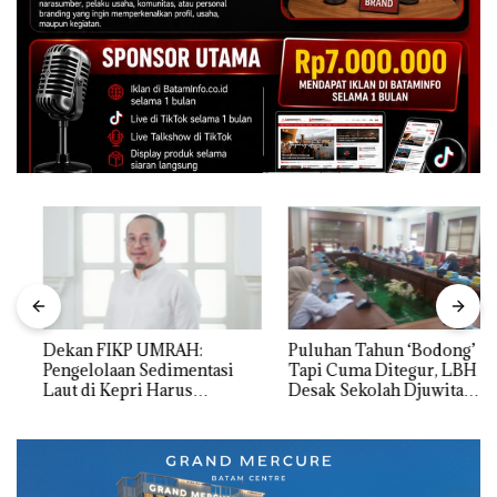
Dekan FIKP UMRAH:
Puluhan Tahun ‘Bodong’
Pengelolaan Sedimentasi
Tapi Cuma Ditegur, LBH
Laut di Kepri Harus
Desak Sekolah Djuwita
Dibuktikan Secara Ilmiah,
Batam Segera Ditutup!
Jangan Sampai Bertentangan
dengan Konservasi