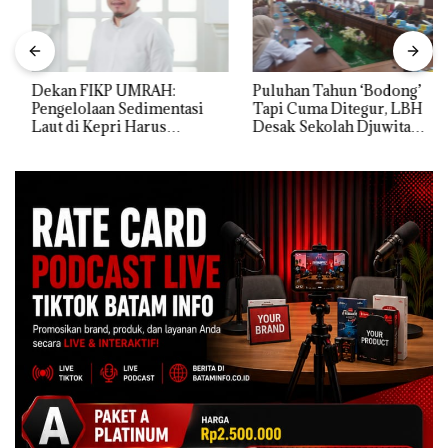
Dekan FIKP UMRAH:
Puluhan Tahun ‘Bodong’
Pengelolaan Sedimentasi
Tapi Cuma Ditegur, LBH
Laut di Kepri Harus
Desak Sekolah Djuwita
Dibuktikan Secara Ilmiah,
Batam Segera Ditutup!
Jangan Sampai Bertentangan
dengan Konservasi