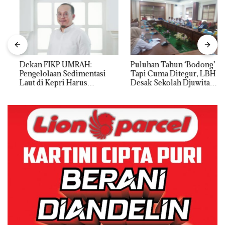
Dekan FIKP UMRAH:
Puluhan Tahun ‘Bodong’
Pengelolaan Sedimentasi
Tapi Cuma Ditegur, LBH
Laut di Kepri Harus
Desak Sekolah Djuwita
Dibuktikan Secara Ilmiah,
Batam Segera Ditutup!
Jangan Sampai Bertentangan
dengan Konservasi