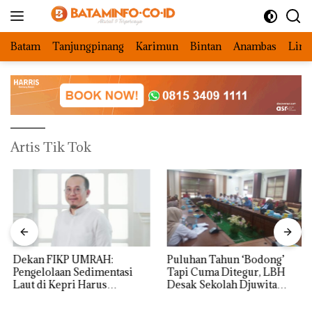
Langsung
ke
konten
Batam
Tanjungpinang
Karimun
Bintan
Anambas
Ling
Artis Tik Tok
Dekan FIKP UMRAH:
Puluhan Tahun ‘Bodong’
Pengelolaan Sedimentasi
Tapi Cuma Ditegur, LBH
Laut di Kepri Harus
Desak Sekolah Djuwita
Dibuktikan Secara Ilmiah,
Batam Segera Ditutup!
Jangan Sampai Bertentangan