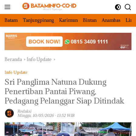
Langsung
ke
konten
Batam
Tanjungpinang
Karimun
Bintan
Anambas
Ling
Beranda
Info Update
Info Update
Sri Panglima Natuna Dukung
Penertiban Pantai Piwang,
Pedagang Pelanggar Siap Ditindak
Redaksi
Minggu, 10/05/2026 - 13:52 WIB