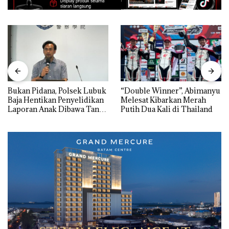
Bukan Pidana, Polsek Lubuk
“Double Winner”, Abimanyu
Baja Hentikan Penyelidikan
Melesat Kibarkan Merah
Laporan Anak Dibawa Tanpa
Putih Dua Kali di Thailand
Izin: Murni Sengketa Hak
Asuh!