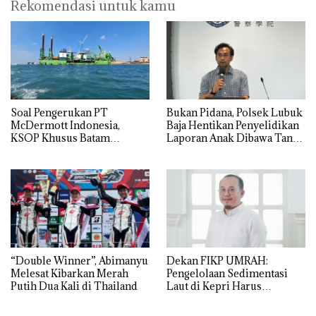
Rekomendasi untuk kamu
‎Soal Pengerukan PT
Bukan Pidana, Polsek Lubuk
McDermott Indonesia,
Baja Hentikan Penyelidikan
KSOP Khusus Batam
Laporan Anak Dibawa Tanpa
Tegaskan Perizinan Ada di
Izin: Murni Sengketa Hak
BP Batam
Asuh!
“Double Winner”, Abimanyu
Dekan FIKP UMRAH:
Melesat Kibarkan Merah
Pengelolaan Sedimentasi
Putih Dua Kali di Thailand
Laut di Kepri Harus
Dibuktikan Secara Ilmiah,
Jangan Sampai Bertentangan