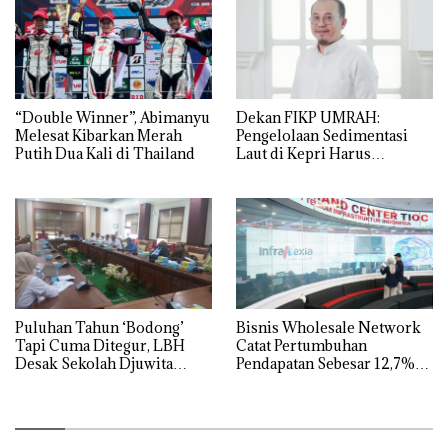
“Double Winner”, Abimanyu
Dekan FIKP UMRAH:
Melesat Kibarkan Merah
Pengelolaan Sedimentasi
Putih Dua Kali di Thailand
Laut di Kepri Harus
Dibuktikan Secara Ilmiah,
Jangan Sampai Bertentangan
dengan Konservasi
Puluhan Tahun ‘Bodong’
Bisnis Wholesale Network
Tapi Cuma Ditegur, LBH
Catat Pertumbuhan
Desak Sekolah Djuwita
Pendapatan Sebesar 12,7%
Batam Segera Ditutup!
Secara Tahunan