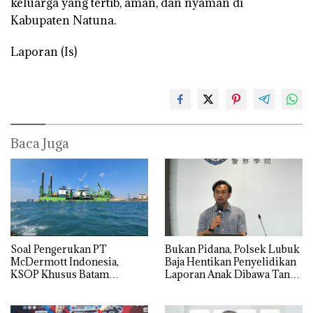
keluarga yang tertib, aman, dan nyaman di
Kabupaten Natuna.
Laporan (Is)
Baca Juga
‎Soal Pengerukan PT
Bukan Pidana, Polsek Lubuk
McDermott Indonesia,
Baja Hentikan Penyelidikan
KSOP Khusus Batam
Laporan Anak Dibawa Tanpa
Tegaskan Perizinan Ada di
Izin: Murni Sengketa Hak
BP Batam
Asuh!