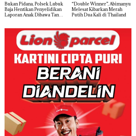
Bukan Pidana, Polsek Lubuk
“Double Winner”, Abimanyu
Baja Hentikan Penyelidikan
Melesat Kibarkan Merah
Laporan Anak Dibawa Tanpa
Putih Dua Kali di Thailand
Izin: Murni Sengketa Hak
Asuh!