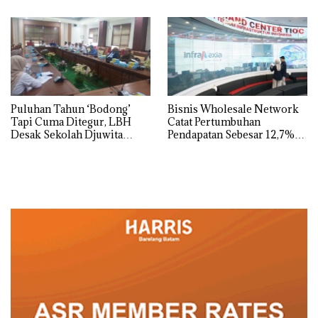
Jangan Sampai Bertentangan
dengan Konservasi
Puluhan Tahun ‘Bodong’
Bisnis Wholesale Network
Tapi Cuma Ditegur, LBH
Catat Pertumbuhan
Desak Sekolah Djuwita
Pendapatan Sebesar 12,7%
Batam Segera Ditutup!
Secara Tahunan