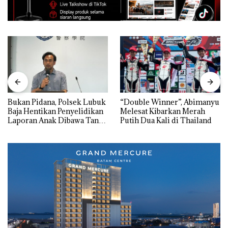
Bukan Pidana, Polsek Lubuk
“Double Winner”, Abimanyu
Baja Hentikan Penyelidikan
Melesat Kibarkan Merah
Laporan Anak Dibawa Tanpa
Putih Dua Kali di Thailand
Izin: Murni Sengketa Hak
Asuh!