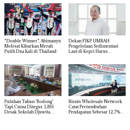
BP Batam
Asuh!
“Double Winner”, Abimanyu
Dekan FIKP UMRAH:
Melesat Kibarkan Merah
Pengelolaan Sedimentasi
Putih Dua Kali di Thailand
Laut di Kepri Harus
Dibuktikan Secara Ilmiah,
Jangan Sampai Bertentangan
dengan Konservasi
Puluhan Tahun ‘Bodong’
Bisnis Wholesale Network
Tapi Cuma Ditegur, LBH
Catat Pertumbuhan
Desak Sekolah Djuwita
Pendapatan Sebesar 12,7%
Batam Segera Ditutup!
Secara Tahunan