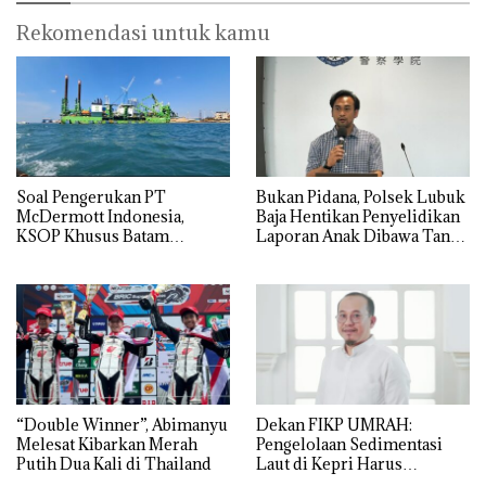
Rekomendasi untuk kamu
‎Soal Pengerukan PT
Bukan Pidana, Polsek Lubuk
McDermott Indonesia,
Baja Hentikan Penyelidikan
KSOP Khusus Batam
Laporan Anak Dibawa Tanpa
Tegaskan Perizinan Ada di
Izin: Murni Sengketa Hak
BP Batam
Asuh!
“Double Winner”, Abimanyu
Dekan FIKP UMRAH:
Melesat Kibarkan Merah
Pengelolaan Sedimentasi
Putih Dua Kali di Thailand
Laut di Kepri Harus
Dibuktikan Secara Ilmiah,