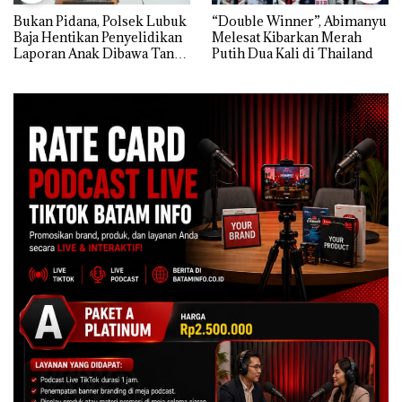
Bukan Pidana, Polsek Lubuk
“Double Winner”, Abimanyu
Baja Hentikan Penyelidikan
Melesat Kibarkan Merah
Laporan Anak Dibawa Tanpa
Putih Dua Kali di Thailand
Izin: Murni Sengketa Hak
Asuh!