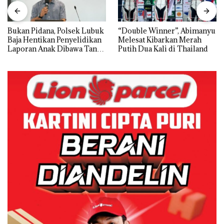
Bukan Pidana, Polsek Lubuk
“Double Winner”, Abimanyu
Baja Hentikan Penyelidikan
Melesat Kibarkan Merah
Laporan Anak Dibawa Tanpa
Putih Dua Kali di Thailand
Izin: Murni Sengketa Hak
Asuh!