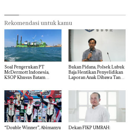
Batam Segera Ditutup!
Secara Tahunan
Rekomendasi untuk kamu
‎Soal Pengerukan PT
Bukan Pidana, Polsek Lubuk
McDermott Indonesia,
Baja Hentikan Penyelidikan
KSOP Khusus Batam
Laporan Anak Dibawa Tanpa
Tegaskan Perizinan Ada di
Izin: Murni Sengketa Hak
BP Batam
Asuh!
“Double Winner”, Abimanyu
Dekan FIKP UMRAH: