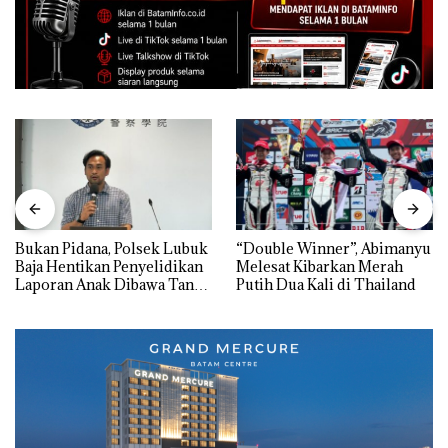
Bukan Pidana, Polsek Lubuk
“Double Winner”, Abimanyu
Baja Hentikan Penyelidikan
Melesat Kibarkan Merah
Laporan Anak Dibawa Tanpa
Putih Dua Kali di Thailand
Izin: Murni Sengketa Hak
Asuh!