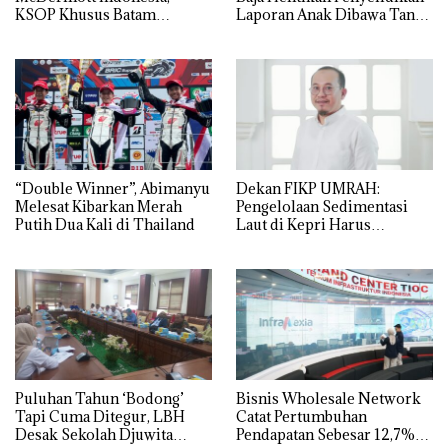
KSOP Khusus Batam
Laporan Anak Dibawa Tanpa
Tegaskan Perizinan Ada di
Izin: Murni Sengketa Hak
BP Batam
Asuh!
“Double Winner”, Abimanyu
Dekan FIKP UMRAH:
Melesat Kibarkan Merah
Pengelolaan Sedimentasi
Putih Dua Kali di Thailand
Laut di Kepri Harus
Dibuktikan Secara Ilmiah,
Jangan Sampai Bertentangan
dengan Konservasi
Puluhan Tahun ‘Bodong’
Bisnis Wholesale Network
Tapi Cuma Ditegur, LBH
Catat Pertumbuhan
Desak Sekolah Djuwita
Pendapatan Sebesar 12,7%