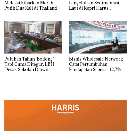
Melesat Kibarkan Merah
Pengelolaan Sedimentasi
Putih Dua Kali di Thailand
Laut di Kepri Harus
Dibuktikan Secara Ilmiah,
Jangan Sampai Bertentangan
dengan Konservasi
Puluhan Tahun ‘Bodong’
Bisnis Wholesale Network
Tapi Cuma Ditegur, LBH
Catat Pertumbuhan
Desak Sekolah Djuwita
Pendapatan Sebesar 12,7%
Batam Segera Ditutup!
Secara Tahunan