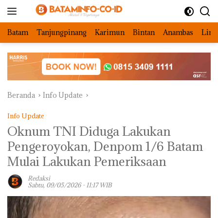
Langsung
ke
konten
Batam
Tanjungpinang
Karimun
Bintan
Anambas
Ling
Beranda
Info Update
Info Update
‎Oknum TNI Diduga Lakukan
Pengeroyokan, Denpom 1/6 Batam
Mulai Lakukan Pemeriksaan
Redaksi
Sabtu, 09/05/2026 - 11:17 WIB