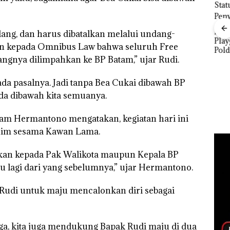
Dua Orang
Diamankan Akibat
Babak Baru Kasus
ng, dan harus dibatalkan melalui undang-
1,3
Nekat Simpan Vape
Playgroup Djuwita:
n kepada Omnibus Law bahwa seluruh Free
ari
Berisi Narkoba dalam
Polda Kepri Naikkan
di
Kulkas, Kapolsek:
ngnya dilimpahkan ke BP Batam,” ujar Rudi.
Status ke Tahap
Diedarkan dengan
Dek
Penyidikan!
Harga 2,5
Sor
, ada pasalnya. Jadi tanpa Bea Cukai dibawah BP
Tima
Jang
da dibawah kita semuanya.
Bica
Buk
am Hermantono mengatakan, kegiatan hari ini
Ker
Lin
rahim sesama Kawan Lama.
an kepada Pak Walikota maupun Kepala BP
u lagi dari yang sebelumnya,” ujar Hermantono.
 Rudi untuk maju mencalonkan diri sebagai
uga, kita juga mendukung Bapak Rudi maju di dua