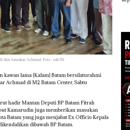
Status ke Tahap
MRAH:
Dek
Penyidikan!
Sor
t di
Tima
Jang
ara
Bica
Sampai
Buk
engan
Ker
Lin
 dan Amsakar Achmad. Foto : sah/BI
 kawan lama (Kalam) Batam bersilaturahmi
 Achmad di M2 Batam Center, Sabtu
turut hadir Mantan Deputi BP Batam Fitrah
ebut Kamarudin juga memberikan masukan
ta Batam yang juga menjabat Ex Officio Kepala
dikendalikan dibawah BP Batam.