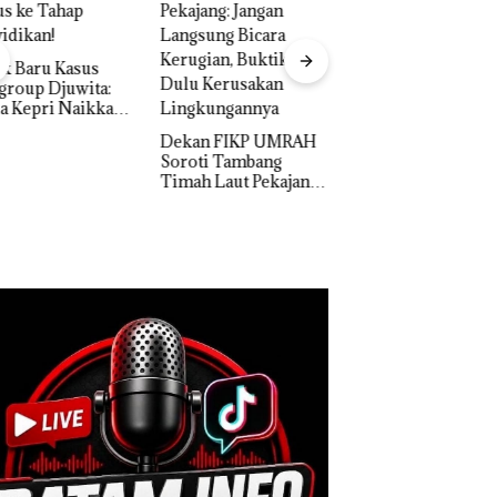
Kebakaran Lahan 600
Meter Persegi di
Aksi Kocak Belasa
Kampung Bugis,
Superhero
Diduga Dipicu
Bertanding Bulu
an FIKP UMRAH
Pembakaran Sampah
Tangkis di Mapold
oti Tambang
Kepri, Sambut HU
h Laut Pekajang:
RI Ke-81
an Langsung
ra Kerugian,
tikan Dulu
usakan
gkungannya