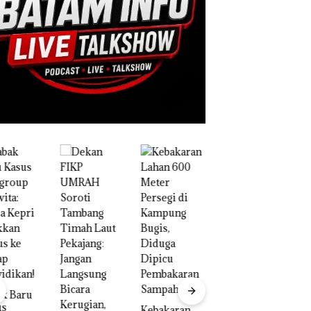
Tim
Gabungan
Gagalkan
Penyelundup
an 1,3 Ton
Ketamine
dari MV
KING SUN
di Perairan
Aksi Kocak
Belasan
Kebakaran