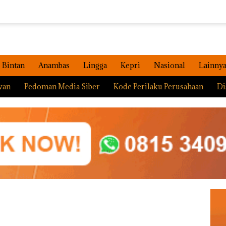
Bintan
Anambas
Lingga
Kepri
Nasional
Lainny
wan
Pedoman Media Siber
Kode Perilaku Perusahaan
Di