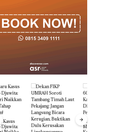
Kebakaran Lahan 600
Meter Persegi di
Aksi Kocak Belasa
Kampung Bugis,