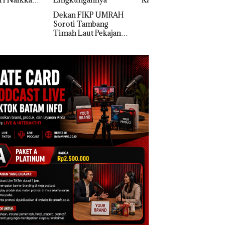
Superhero
Diduga Dipicu
Bertanding Bulu
an FIKP UMRAH
Pembakaran Sampah
Tangkis di Mapold
oti Tambang
Kepri, Sambut HU
h Laut Pekajang:
RI Ke-81
an Langsung
ra Kerugian,
tikan Dulu
usakan
gkungannya