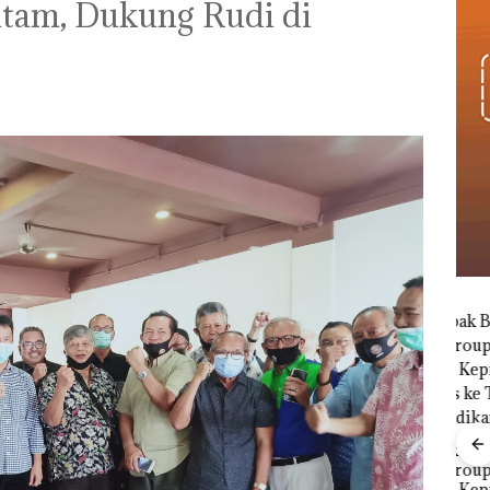
atam, Dukung Rudi di
Pertamina Patra Niaga
Gerak Cepat,
Salurkan Bantuan
Masyarakat
Terdampak Bencana
Banjir di Sumatera
Barat
Babak Baru Kasus
Playgroup Djuwita:
Polda Kepri Naikkan