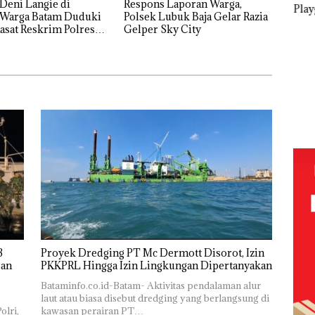
Deni Langie di
Respons Laporan Warga,
ero
Playgroup
Polsek Lubuk Baja Gelar Razia
ding
Djuwita:
Kasat Reskrim Polresta
Gelper Sky City
Dua Orang
angkis
Polda Kepri
g
Diamankan
olda
Naikkan
Akibat Nekat
Status ke
Simpan Vape
t HUT
Tahap
Berisi
1
Penyidikan!
Dek
Narkoba
UM
dalam
Soro
Kulkas,
Tam
Kapolsek:
Tim
Diedarkan
Peka
dengan
Jang
Harga 2,5
Lan
Bica
Keru
Buk
Dul
Ker
Proyek Dredging PT Mc Dermott Disorot, Izin
Lin
PKKPRL Hingga Izin Lingkungan Dipertanyakan
ya
Bataminfo.co.id-Batam- Aktivitas pendalaman alur
laut atau biasa disebut dredging yang berlangsung di
olri,
kawasan perairan PT…