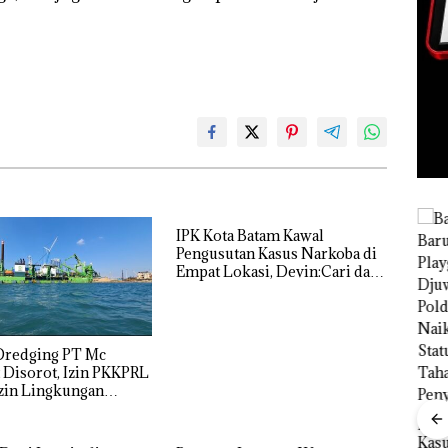
IPK Kota Batam Kawal
Pengusutan Kasus Narkoba di
Empat Lokasi, Devin:Cari dan
Tim
Usut tuntas Siapa Aktor
Gabungan
Utamanya
Gagalkan
Penyelundup
an 1,3 Ton
Dredging PT Mc
Ketamine
Disorot, Izin PKKPRL
dari MV
zin Lingkungan
KING SUN
nyakan
di Perairan
ocak
Babak Baru
n
Kasus