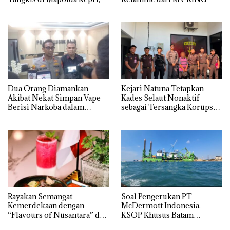
Sambut HUT RI Ke-81
Dua Orang Diamankan
Kejari Natuna Tetapkan
Akibat Nekat Simpan Vape
Kades Selaut Nonaktif
Berisi Narkoba dalam
sebagai Tersangka Korupsi
Kulkas, Kapolsek: Diedarkan
APBDes, Negara Rugi Rp533
dengan Harga 2,5
Juta
Rayakan Semangat
‎Soal Pengerukan PT
Kemerdekaan dengan
McDermott Indonesia,
“Flavours of Nusantara” di
KSOP Khusus Batam
Grand Mercure Batam
Tegaskan Perizinan Ada di