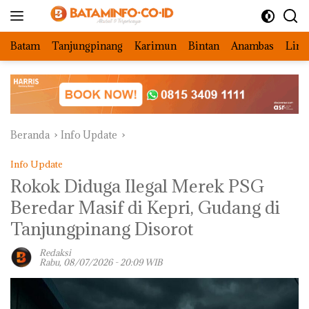
Langsung
ke
konten
Batam
Tanjungpinang
Karimun
Bintan
Anambas
Ling
Beranda
Info Update
Info Update
Rokok Diduga Ilegal Merek PSG
Beredar Masif di Kepri, Gudang di
Tanjungpinang Disorot
Redaksi
Rabu, 08/07/2026 - 20:09 WIB