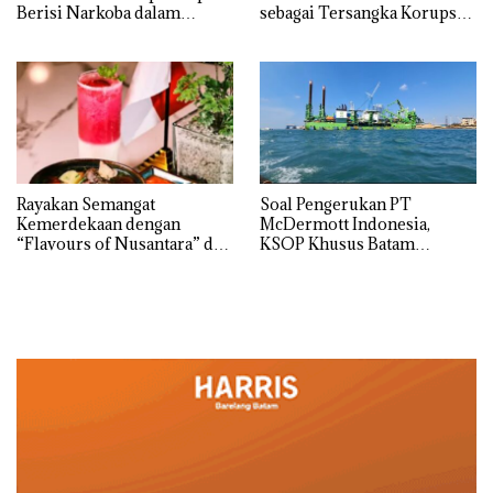
Berisi Narkoba dalam
sebagai Tersangka Korupsi
Kulkas, Kapolsek: Diedarkan
APBDes, Negara Rugi Rp533
dengan Harga 2,5
Juta
Rayakan Semangat
‎Soal Pengerukan PT
Kemerdekaan dengan
McDermott Indonesia,
“Flavours of Nusantara” di
KSOP Khusus Batam
Grand Mercure Batam
Tegaskan Perizinan Ada di
Centre
BP Batam