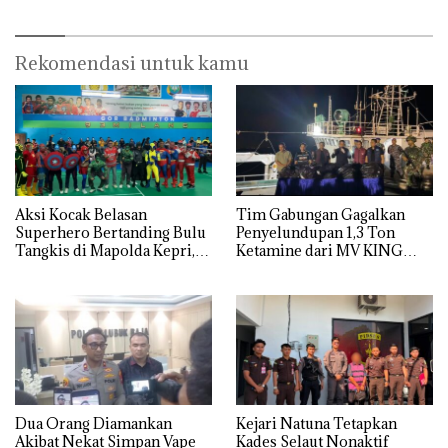
Centre
BP Batam
Rekomendasi untuk kamu
Aksi Kocak Belasan
Tim Gabungan Gagalkan
Superhero Bertanding Bulu
Penyelundupan 1,3 Ton
Tangkis di Mapolda Kepri,
Ketamine dari MV KING
Sambut HUT RI Ke-81
Dua Orang Diamankan
Kejari Natuna Tetapkan
Akibat Nekat Simpan Vape
Kades Selaut Nonaktif