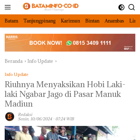
Langsung
ke
konten
Batam
Tanjungpinang
Karimun
Bintan
Anambas
Ling
Beranda
Info Update
Info Update
Riuhnya Menyaksikan Hobi Laki-
laki Ngabar Jago di Pasar Manuk
Madiun
Redaksi
Senin, 10/06/2024 - 07:24 WIB