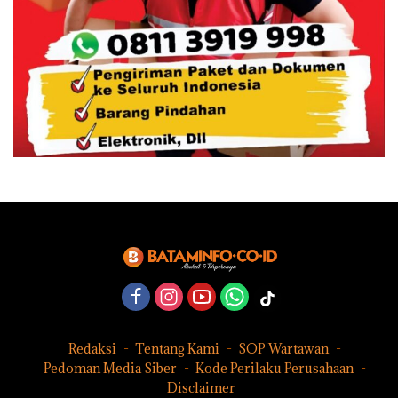
Redaksi
Tentang Kami
SOP Wartawan
Pedoman Media Siber
Kode Perilaku Perusahaan
Disclaimer