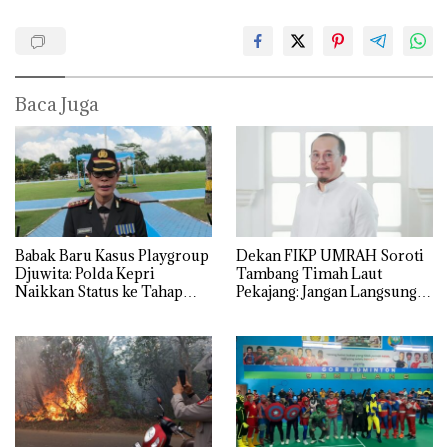
Baca Juga
Babak Baru Kasus Playgroup
Dekan FIKP UMRAH Soroti
Djuwita: Polda Kepri
Tambang Timah Laut
Naikkan Status ke Tahap
Pekajang: Jangan Langsung
Penyidikan!
Bicara Kerugian, Buktikan
Dulu Kerusakan
Lingkungannya