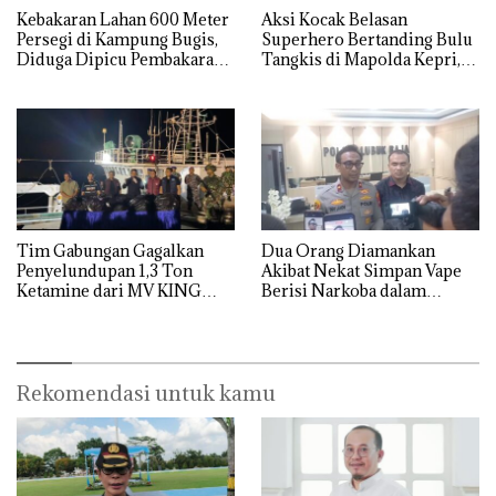
Kebakaran Lahan 600 Meter
Aksi Kocak Belasan
Persegi di Kampung Bugis,
Superhero Bertanding Bulu
Diduga Dipicu Pembakaran
Tangkis di Mapolda Kepri,
Sampah
Sambut HUT RI Ke-81
Tim Gabungan Gagalkan
Dua Orang Diamankan
Penyelundupan 1,3 Ton
Akibat Nekat Simpan Vape
Ketamine dari MV KING
Berisi Narkoba dalam
Kulkas, Kapolsek: Diedarkan
dengan Harga 2,5
Rekomendasi untuk kamu