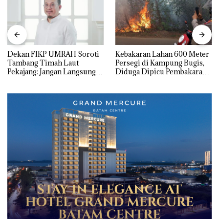
Dekan FIKP UMRAH Soroti
Kebakaran Lahan 600 Meter
Tambang Timah Laut
Persegi di Kampung Bugis,
Pekajang: Jangan Langsung
Diduga Dipicu Pembakaran
Bicara Kerugian, Buktikan
Sampah
Dulu Kerusakan
Lingkungannya