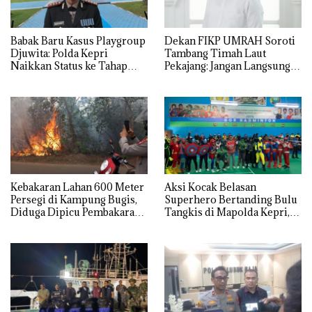
Babak Baru Kasus Playgroup
Dekan FIKP UMRAH Soroti
Djuwita: Polda Kepri
Tambang Timah Laut
Naikkan Status ke Tahap
Pekajang: Jangan Langsung
Penyidikan!
Bicara Kerugian, Buktikan
Dulu Kerusakan
Lingkungannya
Kebakaran Lahan 600 Meter
Aksi Kocak Belasan
Persegi di Kampung Bugis,
Superhero Bertanding Bulu
Diduga Dipicu Pembakaran
Tangkis di Mapolda Kepri,
Sampah
Sambut HUT RI Ke-81