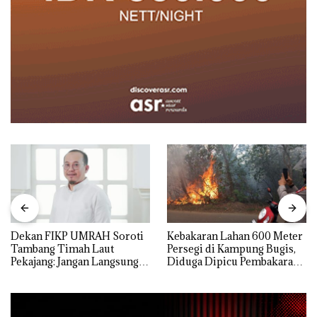
Dekan FIKP UMRAH Soroti
Kebakaran Lahan 600 Meter
Tambang Timah Laut
Persegi di Kampung Bugis,
Pekajang: Jangan Langsung
Diduga Dipicu Pembakaran
Bicara Kerugian, Buktikan
Sampah
Dulu Kerusakan
Lingkungannya