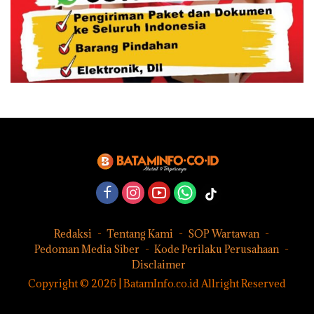
Redaksi
Tentang Kami
SOP Wartawan
Pedoman Media Siber
Kode Perilaku Perusahaan
Disclaimer
Copyright © 2026 | BatamInfo.co.id Allright Reserved