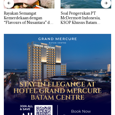
Rayakan Semangat
‎Soal Pengerukan PT
Kemerdekaan dengan
McDermott Indonesia,
“Flavours of Nusantara” di
KSOP Khusus Batam
Grand Mercure Batam
Tegaskan Perizinan Ada di
Centre
BP Batam