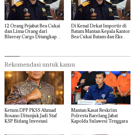
12 Orang Pejabat Bea Cukai
Di Kenal Dekat Importir di
dan Lima Orang dari
Batam Mantan Kepala Kantor
Blueray Cargo Ditangkap
Bea Cukai Batam dan Eks
saat OTT Pejabat Bea Cukai
Kabid P2 Bea Cukai Batam di
OTT KPK
Rekomendasi untuk kamu
Ketum DPP PKSS Ahmad
Mantan Kasat Reskrim
Rosano Ditunjuk Jadi Staf
Polresta Barelang Jabat
KSP Bidang Investasi
Kapolda Sulawesi Tenggara