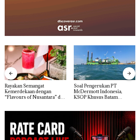
Rayakan Semangat
‎Soal Pengerukan PT
Kemerdekaan dengan
McDermott Indonesia,
“Flavours of Nusantara” di
KSOP Khusus Batam
Grand Mercure Batam
Tegaskan Perizinan Ada di
Centre
BP Batam