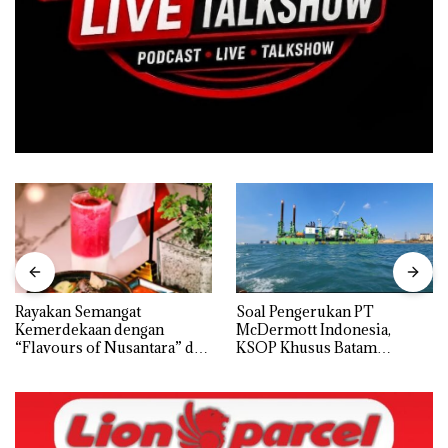
Rayakan Semangat
‎Soal Pengerukan PT
Kemerdekaan dengan
McDermott Indonesia,
“Flavours of Nusantara” di
KSOP Khusus Batam
Grand Mercure Batam
Tegaskan Perizinan Ada di
Centre
BP Batam