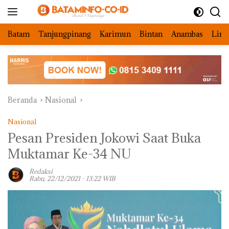
Langsung
ke
konten
Batam
Tanjungpinang
Karimun
Bintan
Anambas
Ling
Beranda
Nasional
Nasional
Pesan Presiden Jokowi Saat Buka
Muktamar Ke-34 NU
Redaksi
Rabu, 22/12/2021 - 13:22 WIB