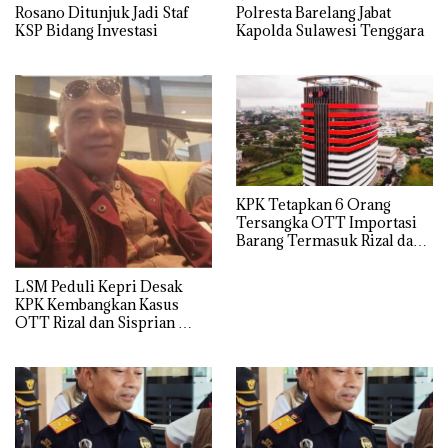
Rosano Ditunjuk Jadi Staf
Polresta Barelang Jabat
KSP Bidang Investasi
Kapolda Sulawesi Tenggara
KPK Tetapkan 6 Orang
Tersangka OTT Importasi
Barang Termasuk Rizal dan
Sisprian Subiaksono
LSM Peduli Kepri Desak
KPK Kembangkan Kasus
OTT Rizal dan Sisprian
Hingga Ke Batam