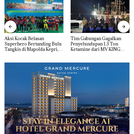
Aksi Kocak Belasan
Tim Gabungan Gagalkan
Superhero Bertanding Bulu
Penyelundupan 1,3 Ton
Tangkis di Mapolda Kepri,
Ketamine dari MV KING
Sambut HUT RI Ke-81