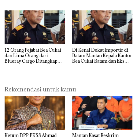
Hingga Ke Batam
12 Orang Pejabat Bea Cukai
Di Kenal Dekat Importir di
dan Lima Orang dari
Batam Mantan Kepala Kantor
Blueray Cargo Ditangkap
Bea Cukai Batam dan Eks
saat OTT Pejabat Bea Cukai
Kabid P2 Bea Cukai Batam di
OTT KPK
Rekomendasi untuk kamu
Ketum DPP PKSS Ahmad
Mantan Kasat Reskrim