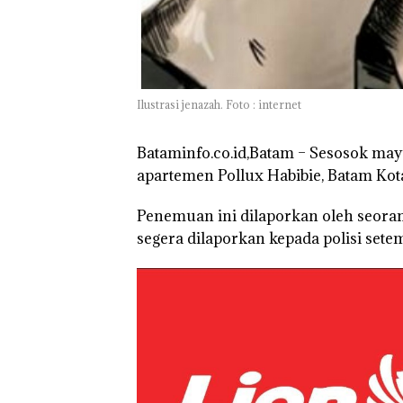
Network Catat
Pertumbuhan
Pendapatan Seb
12,7% Secara
Tahunan
Ilustrasi jenazah. Foto : internet
Bataminfo.co.id,Batam – Sesosok may
apartemen Pollux Habibie, Batam Kota.
Penemuan ini dilaporkan oleh seora
segera dilaporkan kepada polisi setem