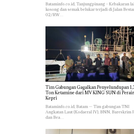
Bataminfo.co.id, Tanjungpinang – Kebakaran l
kosong dan semak belukar terjadi di Jalan Besta
02/RW…
Tim Gabungan Gagalkan Penyelundupan 1,3
Ton Ketamine dari MV KING SUN di Perairan
‎​Bataminfo.co.id, Batam — Tim gabungan TNI
Angkatan Laut (Kodaeral IV), BNN, Bareskrim P
dan Bea…