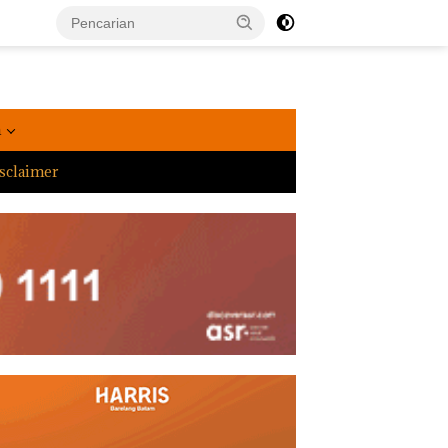
a
sclaimer