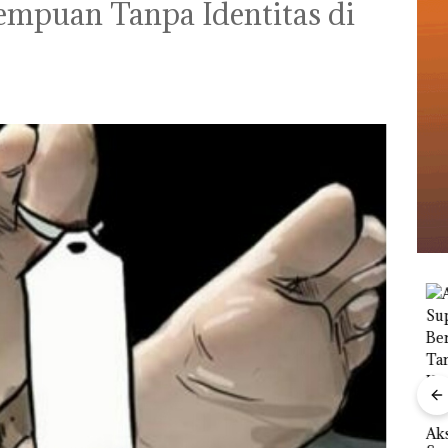
mpuan Tanpa Identitas di
Kebakaran Lahan 600
Meter Persegi di
le
Aksi
Kampung Bugis,