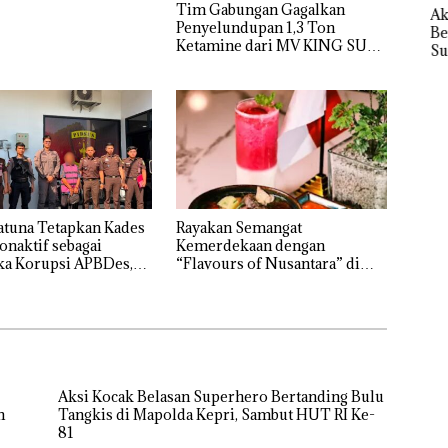
Tim Gabungan Gagalkan
Pembakaran
ek:
APBDes,
Batam
Aksi
Penyelundupan 1,3 Ton
Sampah
kan
Negara Rugi
Centre
Bela
Ketamine dari MV KING SUN
Rp533 Juta
Sup
,5
Ber
Bulu
di 
Kepr
Sam
RI K
atuna Tetapkan Kades
Rayakan Semangat
onaktif sebagai
Kemerdekaan dengan
ka Korupsi APBDes,
“Flavours of Nusantara” di
ugi Rp533 Juta
Grand Mercure Batam Centre
Aksi Kocak Belasan Superhero Bertanding Bulu
n
Tangkis di Mapolda Kepri, Sambut HUT RI Ke-
81