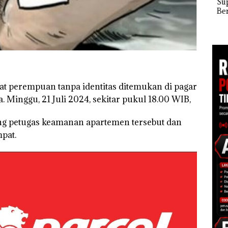
Sup
Perayaan Ulang
Diduga Dipicu
Bert
Tahun ke-24 HARRIS
Pembakaran Sampah
esar
Tang
Resort Waterfront
Kep
Batam Gelar
RI K
Giveaway Spesial dan
Diskon Menginap
24%
at perempuan tanpa identitas ditemukan di pagar
 Minggu, 21 Juli 2024, sekitar pukul 18.00 WIB,
ng petugas keamanan apartemen tersebut dan
pat.