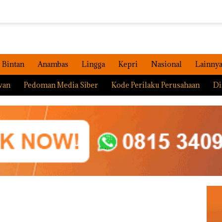
Bintan
Anambas
Lingga
Kepri
Nasional
Lainny
wan
Pedoman Media Siber
Kode Perilaku Perusahaan
Di