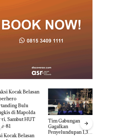
Tim Gabungan
Dua Orang
Gagalkan
Diamankan Akibat
Penyelundupan 1,3
Nekat Simpan Vap
 Kocak Belasan
Ton Ketamine dari
Berisi Narkoba da