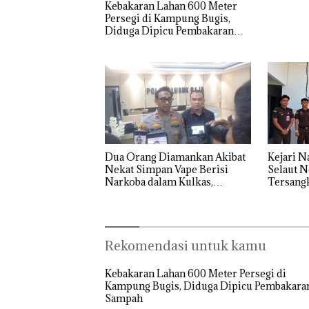
Kebakaran Lahan 600 Meter
di Perairan
Kapols
Aksi Kocak
Persegi di Kampung Bugis,
Diedar
Belasan
Diduga Dipicu Pembakaran
dengan
Superhero
Sampah
Harga 2
Bertanding
Bulu Tangkis
di Mapolda
Kepri,
Sambut HUT
RI Ke-81
Dua Orang Diamankan Akibat
Kejari N
Nekat Simpan Vape Berisi
Selaut N
Narkoba dalam Kulkas,
Tersang
Kapolsek: Diedarkan dengan
Negara R
Harga 2,5
Rekomendasi untuk kamu
Kebakaran Lahan 600 Meter Persegi di
Kampung Bugis, Diduga Dipicu Pembakara
Sampah