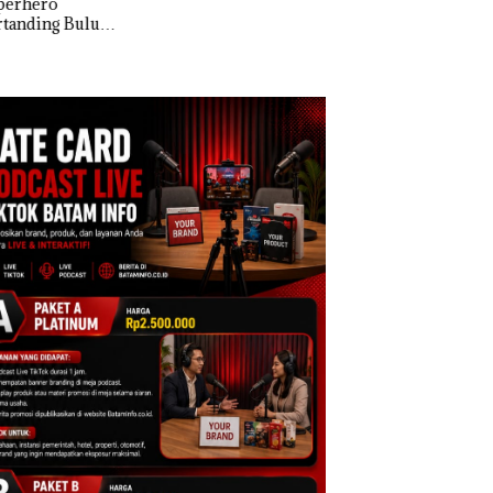
erhero
MV KING SUN di
Kulkas, Kapolsek:
anding Bulu
Diedarkan dengan
kis di Mapolda
Harga 2,5
ri, Sambut HUT
e-81