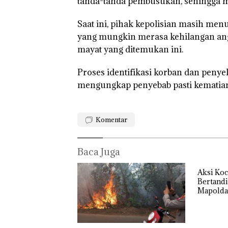
tanda-tanda pembusukan, sehingga m
Kejari Natuna
Tetapkan Kades
Saat ini, pihak kepolisian masih men
Selaut Nonakti
sebagai Tersan
yang mungkin merasa kehilangan angg
Korupsi APBDe
mayat yang ditemukan ini.
Negara Rugi Rp
Juta
Proses identifikasi korban dan penye
mengungkap penyebab pasti kematia
Komentar
Baca Juga
Tim
Dua Or
Gabungan
Diama
Aksi Koc
Gagalkan
Akibat
Bertandi
Penyelundup
Simpan
Mapolda
an 1,3 Ton
Berisi
RI Ke-81
Ketamine
Narko
dari MV
dalam
KING SUN
Kulkas,