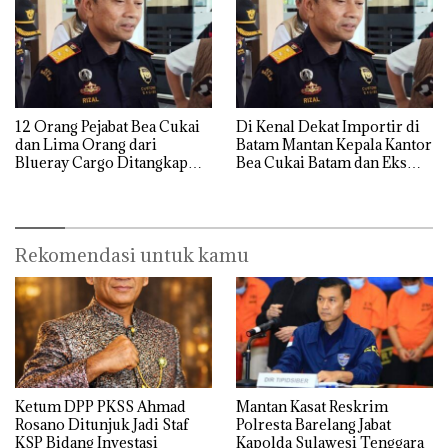
12 Orang Pejabat Bea Cukai
Di Kenal Dekat Importir di
dan Lima Orang dari
Batam Mantan Kepala Kantor
Blueray Cargo Ditangkap
Bea Cukai Batam dan Eks
saat OTT Pejabat Bea Cukai
Kabid P2 Bea Cukai Batam di
OTT KPK
Rekomendasi untuk kamu
Ketum DPP PKSS Ahmad
Mantan Kasat Reskrim
Rosano Ditunjuk Jadi Staf
Polresta Barelang Jabat
KSP Bidang Investasi
Kapolda Sulawesi Tenggara