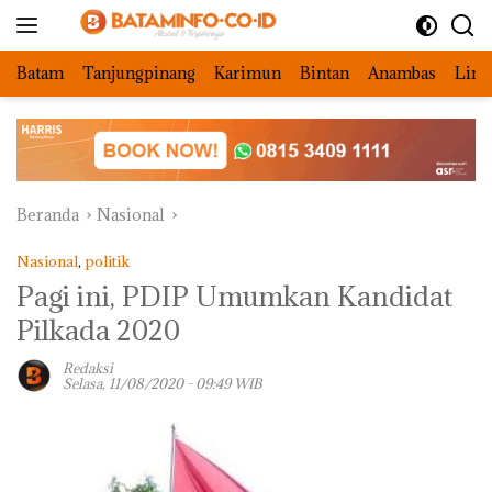
Langsung
ke
konten
Batam
Tanjungpinang
Karimun
Bintan
Anambas
Ling
Beranda
Nasional
Nasional
,
politik
Pagi ini, PDIP Umumkan Kandidat
Pilkada 2020
Redaksi
Selasa, 11/08/2020 - 09:49 WIB