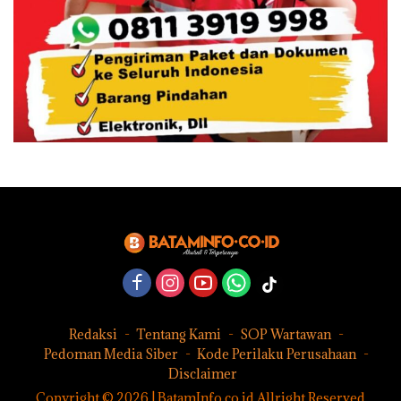
Redaksi
Tentang Kami
SOP Wartawan
Pedoman Media Siber
Kode Perilaku Perusahaan
Disclaimer
Copyright © 2026 | BatamInfo.co.id Allright Reserved