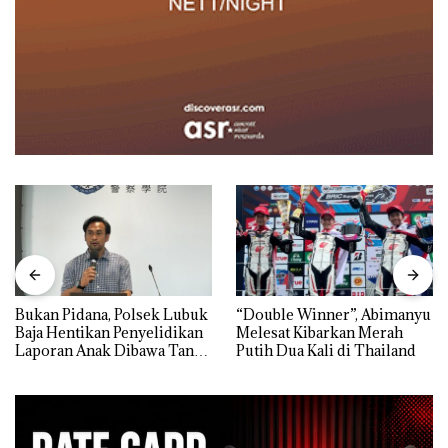
Bukan Pidana, Polsek Lubuk
“Double Winner”, Abimanyu
Baja Hentikan Penyelidikan
Melesat Kibarkan Merah
Laporan Anak Dibawa Tanpa
Putih Dua Kali di Thailand
Izin: Murni Sengketa Hak
Asuh!