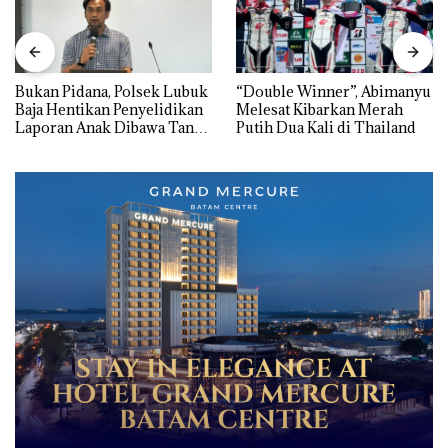
Bukan Pidana, Polsek Lubuk
“Double Winner”, Abimanyu
Baja Hentikan Penyelidikan
Melesat Kibarkan Merah
Laporan Anak Dibawa Tanpa
Putih Dua Kali di Thailand
Izin: Murni Sengketa Hak
Asuh!