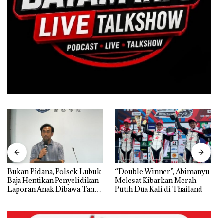
Bukan Pidana, Polsek Lubuk
“Double Winner”, Abimanyu
Baja Hentikan Penyelidikan
Melesat Kibarkan Merah
Laporan Anak Dibawa Tanpa
Putih Dua Kali di Thailand
Izin: Murni Sengketa Hak
Asuh!