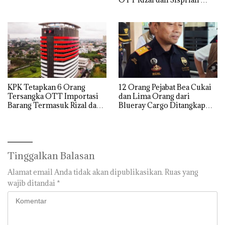
Hingga Ke Batam
KPK Tetapkan 6 Orang
12 Orang Pejabat Bea Cukai
Tersangka OTT Importasi
dan Lima Orang dari
Barang Termasuk Rizal dan
Blueray Cargo Ditangkap
Sisprian Subiaksono
saat OTT Pejabat Bea Cukai
Tinggalkan Balasan
Alamat email Anda tidak akan dipublikasikan.
Ruas yang
wajib ditandai
*