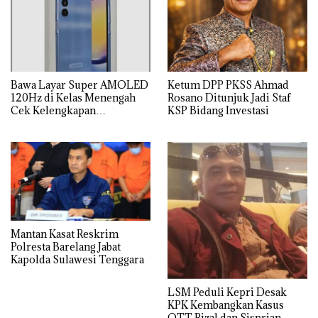
Bawa Layar Super AMOLED
Ketum DPP PKSS Ahmad
120Hz di Kelas Menengah
Rosano Ditunjuk Jadi Staf
Cek Kelengkapan
KSP Bidang Investasi
Spesifikasi Samsung Galaxy
A25
Mantan Kasat Reskrim
Polresta Barelang Jabat
Kapolda Sulawesi Tenggara
LSM Peduli Kepri Desak
KPK Kembangkan Kasus
OTT Rizal dan Sisprian