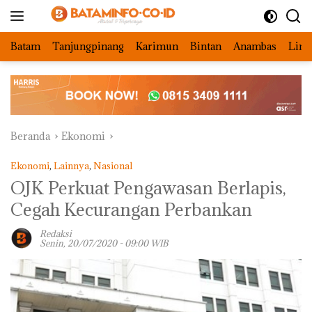
Langsung
ke
konten
Batam
Tanjungpinang
Karimun
Bintan
Anambas
Ling
Beranda
Ekonomi
Ekonomi
,
Lainnya
,
Nasional
OJK Perkuat Pengawasan Berlapis,
Cegah Kecurangan Perbankan
Redaksi
Senin, 20/07/2020 - 09:00 WIB