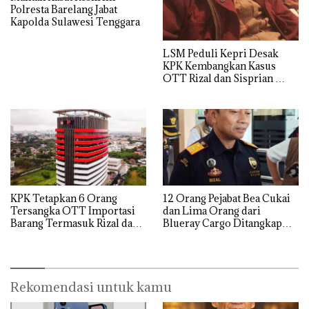
Polresta Barelang Jabat
Kapolda Sulawesi Tenggara
LSM Peduli Kepri Desak
KPK Kembangkan Kasus
OTT Rizal dan Sisprian
Hingga Ke Batam
KPK Tetapkan 6 Orang
12 Orang Pejabat Bea Cukai
Tersangka OTT Importasi
dan Lima Orang dari
Barang Termasuk Rizal dan
Blueray Cargo Ditangkap
Sisprian Subiaksono
saat OTT Pejabat Bea Cukai
Rekomendasi untuk kamu