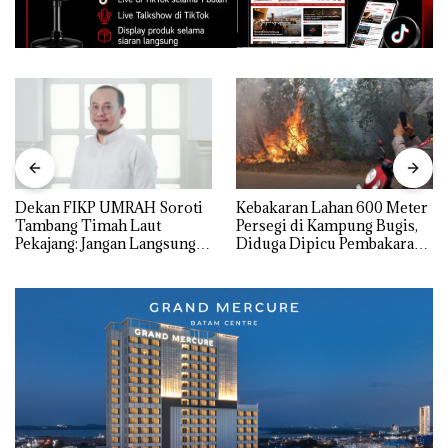
Dekan FIKP UMRAH Soroti
Kebakaran Lahan 600 Meter
Tambang Timah Laut
Persegi di Kampung Bugis,
Pekajang: Jangan Langsung
Diduga Dipicu Pembakaran
Bicara Kerugian, Buktikan
Sampah
Dulu Kerusakan
Lingkungannya