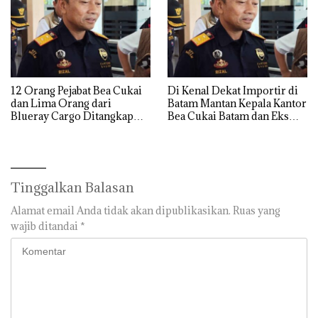
12 Orang Pejabat Bea Cukai
Di Kenal Dekat Importir di
dan Lima Orang dari
Batam Mantan Kepala Kantor
Blueray Cargo Ditangkap
Bea Cukai Batam dan Eks
saat OTT Pejabat Bea Cukai
Kabid P2 Bea Cukai Batam di
OTT KPK
Tinggalkan Balasan
Alamat email Anda tidak akan dipublikasikan.
Ruas yang
wajib ditandai
*