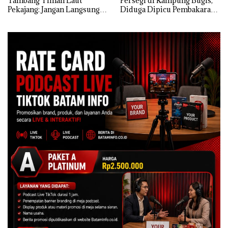
Tambang Timah Laut
Persegi di Kampung Bugis,
Pekajang: Jangan Langsung
Diduga Dipicu Pembakaran
Bicara Kerugian, Buktikan
Sampah
Dulu Kerusakan
Lingkungannya