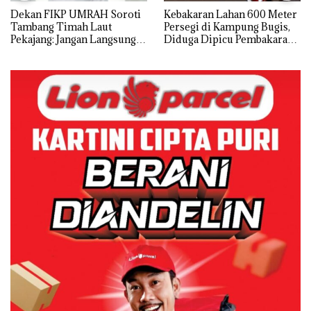
Dekan FIKP UMRAH Soroti
Kebakaran Lahan 600 Meter
Tambang Timah Laut
Persegi di Kampung Bugis,
Pekajang: Jangan Langsung
Diduga Dipicu Pembakaran
Bicara Kerugian, Buktikan
Sampah
Dulu Kerusakan
Lingkungannya