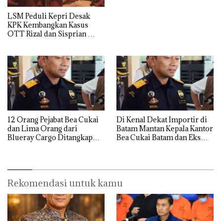
Sisprian Subiaksono
LSM Peduli Kepri Desak
KPK Kembangkan Kasus
OTT Rizal dan Sisprian
Hingga Ke Batam
12 Orang Pejabat Bea Cukai
Di Kenal Dekat Importir di
dan Lima Orang dari
Batam Mantan Kepala Kantor
Blueray Cargo Ditangkap
Bea Cukai Batam dan Eks
saat OTT Pejabat Bea Cukai
Kabid P2 Bea Cukai Batam di
OTT KPK
Rekomendasi untuk kamu