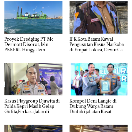
Proyek Dredging PT Mc
IPK Kota Batam Kawal
Dermott Disorot, Izin
Pengusutan Kasus Narkoba
PKKPRL Hingga Izin
di Empat Lokasi, Devin:Cari
Lingkungan Dipertanyakan
dan Usut tuntas Siapa Aktor
Utamanya
Kasus Playgroup Djuwita di
Kompol Deni Langie di
Polda Kepri Masih Gelap
Dukung Warga Batam
Gulita,Perkara Jalan di
Duduki jabatan Kasat
Tempat
Reskrim Polresta Barelang