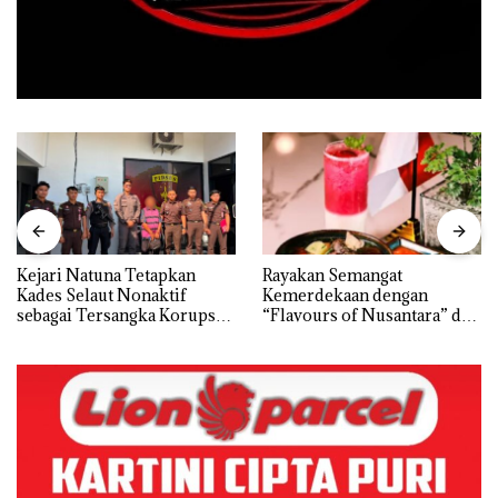
Kejari Natuna Tetapkan
Rayakan Semangat
Kades Selaut Nonaktif
Kemerdekaan dengan
sebagai Tersangka Korupsi
“Flavours of Nusantara” di
APBDes, Negara Rugi Rp533
Grand Mercure Batam
Juta
Centre