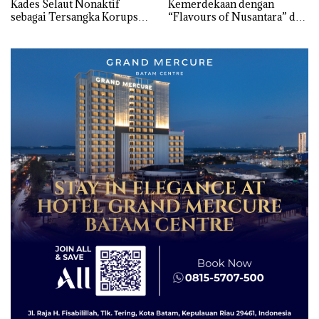
Kades Selaut Nonaktif
Kemerdekaan dengan
sebagai Tersangka Korupsi
“Flavours of Nusantara” di
APBDes, Negara Rugi Rp533
Grand Mercure Batam
Juta
Centre