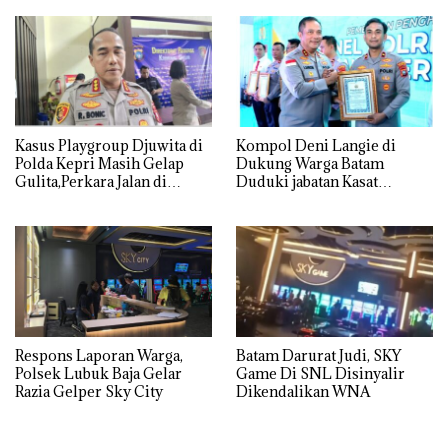
Utamanya
Kasus Playgroup Djuwita di
Kompol Deni Langie di
Polda Kepri Masih Gelap
Dukung Warga Batam
Gulita,Perkara Jalan di
Duduki jabatan Kasat
Tempat
Reskrim Polresta Barelang
Respons Laporan Warga,
Batam Darurat Judi, SKY
Polsek Lubuk Baja Gelar
Game Di SNL Disinyalir
Razia Gelper Sky City
Dikendalikan WNA