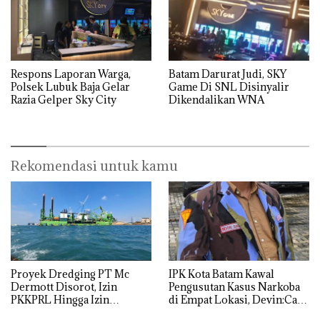
Respons Laporan Warga,
Batam Darurat Judi, SKY
Polsek Lubuk Baja Gelar
Game Di SNL Disinyalir
Razia Gelper Sky City
Dikendalikan WNA
Rekomendasi untuk kamu
Proyek Dredging PT Mc
IPK Kota Batam Kawal
Dermott Disorot, Izin
Pengusutan Kasus Narkoba
PKKPRL Hingga Izin
di Empat Lokasi, Devin:Cari
Lingkungan Dipertanyakan
dan Usut tuntas Siapa Aktor