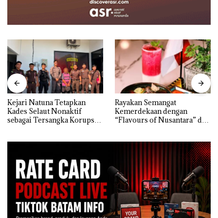
Kejari Natuna Tetapkan
Rayakan Semangat
Kades Selaut Nonaktif
Kemerdekaan dengan
sebagai Tersangka Korupsi
“Flavours of Nusantara” di
APBDes, Negara Rugi Rp533
Grand Mercure Batam
Juta
Centre