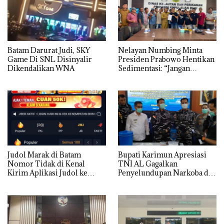
Batam Darurat Judi, SKY
Nelayan Numbing Minta
Game Di SNL Disinyalir
Presiden Prabowo Hentikan
Dikendalikan WNA
Sedimentasi: “Jangan
Ganggu Laut Kami, Ini Satu-
satunya Tempat Kami
Mencari Makan”
Judol Marak di Batam
Bupati Karimun Apresiasi
Nomor Tidak di Kenal
TNI AL Gagalkan
Kirim Aplikasi Judol ke
Penyelundupan Narkoba di
Whatsapp Warga Batam
Perairan Takong Iyu