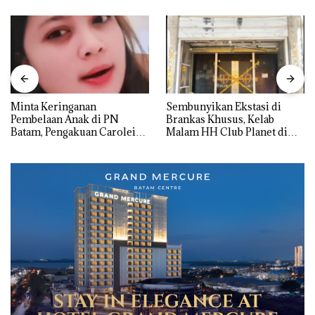
Minta Keringanan
Sembunyikan Ekstasi di
Pembelaan Anak di PN
Brankas Khusus, Kelab
Batam, Pengakuan Carolein
Malam HH Club Planet di
Parewang di TikTok Justru
Batam Digerebek Bareskrim
Jadi Sorotan
Polri