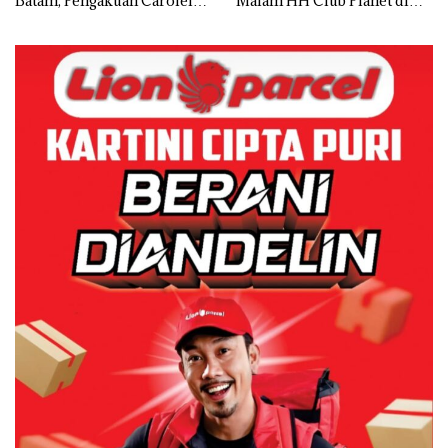
Batam, Pengakuan Carolein
Malam HH Club Planet di
Parewang di TikTok Justru
Batam Digerebek Bareskrim
Jadi Sorotan
Polri