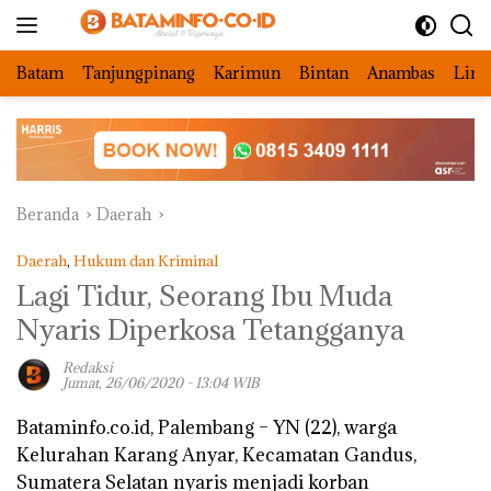
Langsung
ke
konten
Batam
Tanjungpinang
Karimun
Bintan
Anambas
Ling
Beranda
Daerah
Daerah
,
Hukum dan Kriminal
Lagi Tidur, Seorang Ibu Muda
Nyaris Diperkosa Tetangganya
Redaksi
Jumat, 26/06/2020 - 13:04 WIB
Bataminfo.co.id, Palembang –
YN (22), warga
Kelurahan Karang Anyar, Kecamatan Gandus,
Sumatera Selatan nyaris menjadi korban