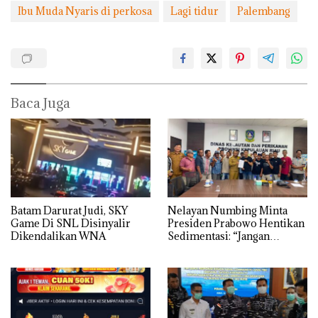
Ibu Muda Nyaris di perkosa
Lagi tidur
Palembang
Baca Juga
Batam Darurat Judi, SKY
Nelayan Numbing Minta
Game Di SNL Disinyalir
Presiden Prabowo Hentikan
Dikendalikan WNA
Sedimentasi: “Jangan
Ganggu Laut Kami, Ini Satu-
satunya Tempat Kami
Mencari Makan”