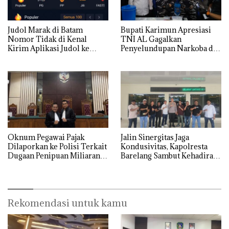
Judol Marak di Batam
Bupati Karimun Apresiasi
Nomor Tidak di Kenal
TNI AL Gagalkan
Kirim Aplikasi Judol ke
Penyelundupan Narkoba di
Whatsapp Warga Batam
Perairan Takong Iyu
Oknum Pegawai Pajak
Jalin Sinergitas Jaga
Dilaporkan ke Polisi Terkait
Kondusivitas, Kapolresta
Dugaan Penipuan Miliaran
Barelang Sambut Kehadiran
Rupiah
Tokoh Pemuda Indonesia
Timur
Rekomendasi untuk kamu