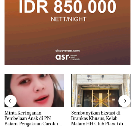
Minta Keringanan
Sembunyikan Ekstasi di
Pembelaan Anak di PN
Brankas Khusus, Kelab
Batam, Pengakuan Carolein
Malam HH Club Planet di
Parewang di TikTok Justru
Batam Digerebek Bareskrim
Jadi Sorotan
Polri