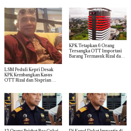
KPK Tetapkan 6 Orang
Tersangka OTT Importasi
Barang Termasuk Rizal dan
Sisprian Subiaksono
LSM Peduli Kepri Desak
KPK Kembangkan Kasus
OTT Rizal dan Sisprian
Hingga Ke Batam
12 Orang Pejabat Bea Cukai
Di Kenal Dekat Importir di