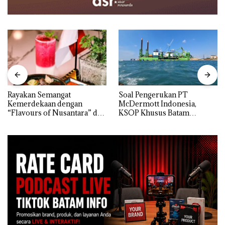
Rayakan Semangat
‎Soal Pengerukan PT
Kemerdekaan dengan
McDermott Indonesia,
“Flavours of Nusantara” di
KSOP Khusus Batam
Grand Mercure Batam
Tegaskan Perizinan Ada di
Centre
BP Batam