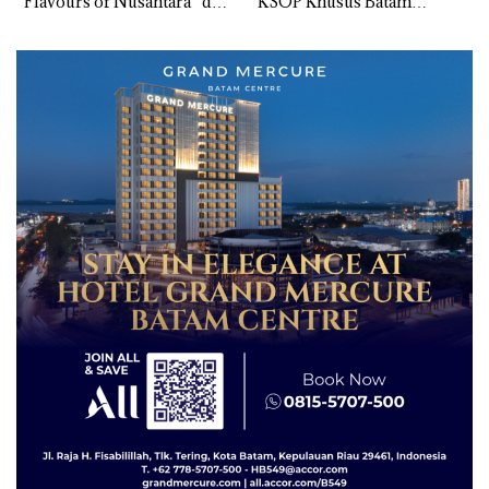
“Flavours of Nusantara” di
KSOP Khusus Batam
Grand Mercure Batam
Tegaskan Perizinan Ada di
Centre
BP Batam