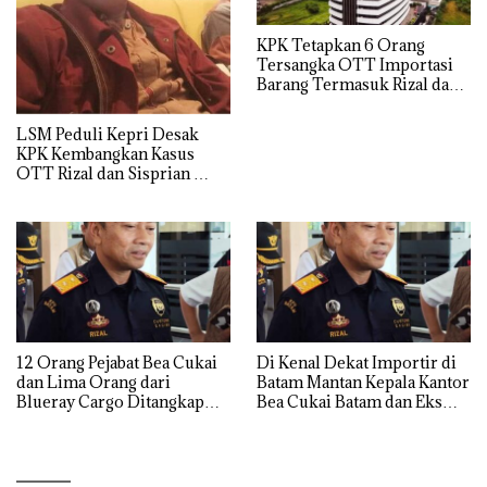
KPK Tetapkan 6 Orang
Tersangka OTT Importasi
Barang Termasuk Rizal dan
Sisprian Subiaksono
LSM Peduli Kepri Desak
KPK Kembangkan Kasus
OTT Rizal dan Sisprian
Hingga Ke Batam
12 Orang Pejabat Bea Cukai
Di Kenal Dekat Importir di
dan Lima Orang dari
Batam Mantan Kepala Kantor
Blueray Cargo Ditangkap
Bea Cukai Batam dan Eks
saat OTT Pejabat Bea Cukai
Kabid P2 Bea Cukai Batam di
OTT KPK