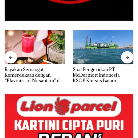
Rayakan Semangat
‎Soal Pengerukan PT
Kemerdekaan dengan
McDermott Indonesia,
“Flavours of Nusantara” di
KSOP Khusus Batam
Grand Mercure Batam
Tegaskan Perizinan Ada di
Centre
BP Batam