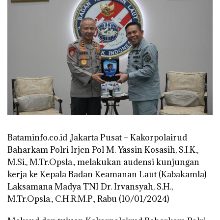
Bataminfo.co.id ,Jakarta Pusat – Kakorpolairud
Baharkam Polri Irjen Pol M. Yassin Kosasih, S.I.K.,
M.Si., M.Tr.Opsla., melakukan audensi kunjungan
kerja ke Kepala Badan Keamanan Laut (Kabakamla)
Laksamana Madya TNI Dr. Irvansyah, S.H.,
M.Tr.Opsla., C.H.R.M.P., Rabu (10/01/2024)