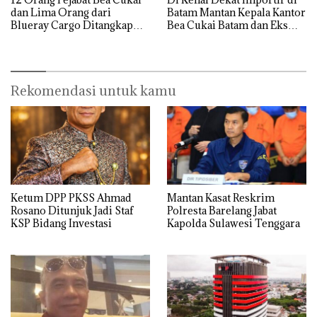
dan Lima Orang dari
Batam Mantan Kepala Kantor
Blueray Cargo Ditangkap
Bea Cukai Batam dan Eks
saat OTT Pejabat Bea Cukai
Kabid P2 Bea Cukai Batam di
OTT KPK
Rekomendasi untuk kamu
Ketum DPP PKSS Ahmad
Mantan Kasat Reskrim
Rosano Ditunjuk Jadi Staf
Polresta Barelang Jabat
KSP Bidang Investasi
Kapolda Sulawesi Tenggara