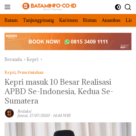
Langsung
ke
konten
Batam
Tanjungpinang
Karimun
Bintan
Anambas
Ling
Beranda
Kepri
Kepri
,
Pemerintahan
Kepri masuk 10 Besar Realisasi
APBD Se-Indonesia, Kedua Se-
Sumatera
Redaksi
Jumat, 17/07/2020 - 14:44 WIB