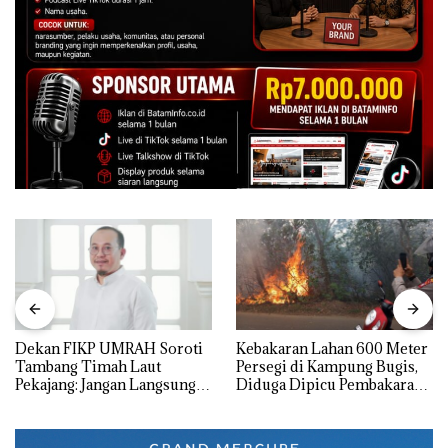
Dekan FIKP UMRAH Soroti
Kebakaran Lahan 600 Meter
Tambang Timah Laut
Persegi di Kampung Bugis,
Pekajang: Jangan Langsung
Diduga Dipicu Pembakaran
Bicara Kerugian, Buktikan
Sampah
Dulu Kerusakan
Lingkungannya