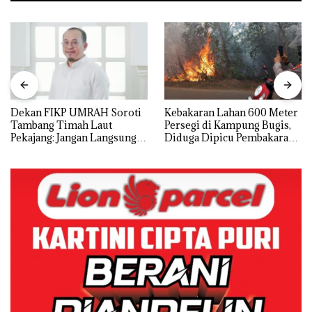
Dekan FIKP UMRAH Soroti
Kebakaran Lahan 600 Meter
Tambang Timah Laut
Persegi di Kampung Bugis,
Pekajang: Jangan Langsung
Diduga Dipicu Pembakaran
Bicara Kerugian, Buktikan
Sampah
Dulu Kerusakan
Lingkungannya