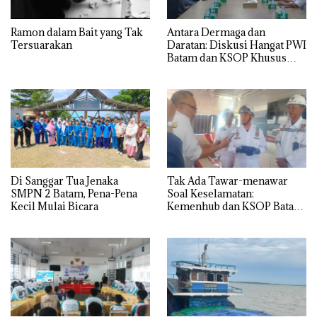
Ramon dalam Bait yang Tak
Antara Dermaga dan
Tersuarakan
Daratan: Diskusi Hangat PWI
Batam dan KSOP Khusus
Batam
Di Sanggar Tua Jenaka
Tak Ada Tawar-menawar
SMPN 2 Batam, Pena-Pena
Soal Keselamatan:
Kecil Mulai Bicara
Kemenhub dan KSOP Batam
Perketat Kelaikan Kapal
Jelang Lebaran 2026