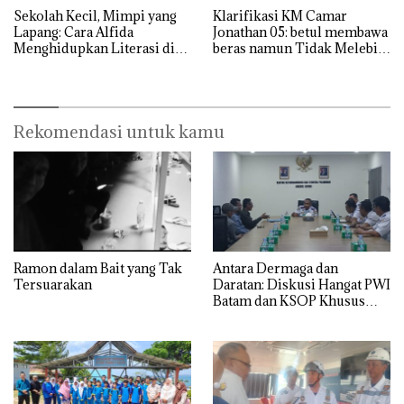
Sekolah Kecil, Mimpi yang
Klarifikasi KM Camar
Lapang: Cara Alfida
Jonathan 05: betul membawa
Menghidupkan Literasi di
beras namun Tidak Melebihi
SMPN 38 Batam
Muatan
Rekomendasi untuk kamu
Ramon dalam Bait yang Tak
Antara Dermaga dan
Tersuarakan
Daratan: Diskusi Hangat PWI
Batam dan KSOP Khusus
Batam