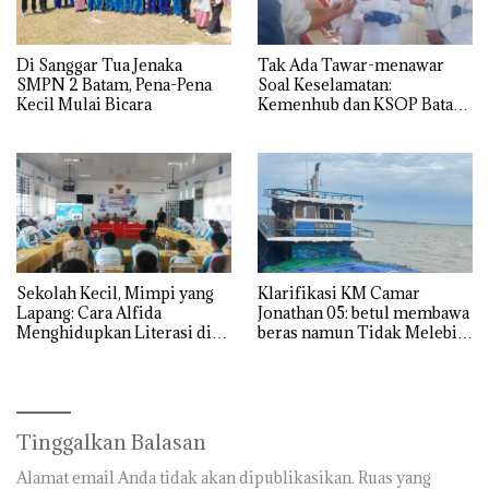
Di Sanggar Tua Jenaka
Tak Ada Tawar-menawar
SMPN 2 Batam, Pena-Pena
Soal Keselamatan:
Kecil Mulai Bicara
Kemenhub dan KSOP Batam
Perketat Kelaikan Kapal
Jelang Lebaran 2026
Sekolah Kecil, Mimpi yang
Klarifikasi KM Camar
Lapang: Cara Alfida
Jonathan 05: betul membawa
Menghidupkan Literasi di
beras namun Tidak Melebihi
SMPN 38 Batam
Muatan
Tinggalkan Balasan
Alamat email Anda tidak akan dipublikasikan.
Ruas yang