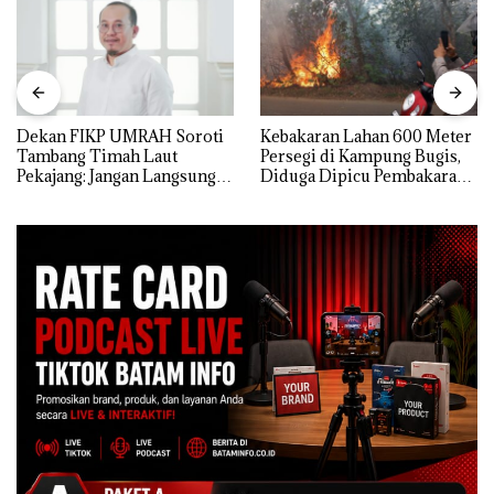
Dekan FIKP UMRAH Soroti
Kebakaran Lahan 600 Meter
Tambang Timah Laut
Persegi di Kampung Bugis,
Pekajang: Jangan Langsung
Diduga Dipicu Pembakaran
Bicara Kerugian, Buktikan
Sampah
Dulu Kerusakan
Lingkungannya