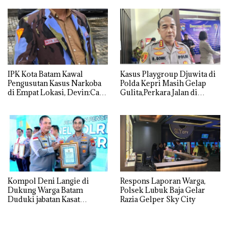
IPK Kota Batam Kawal
Kasus Playgroup Djuwita di
Pengusutan Kasus Narkoba
Polda Kepri Masih Gelap
di Empat Lokasi, Devin:Cari
Gulita,Perkara Jalan di
dan Usut tuntas Siapa Aktor
Tempat
Utamanya
Kompol Deni Langie di
Respons Laporan Warga,
Dukung Warga Batam
Polsek Lubuk Baja Gelar
Duduki jabatan Kasat
Razia Gelper Sky City
Reskrim Polresta Barelang