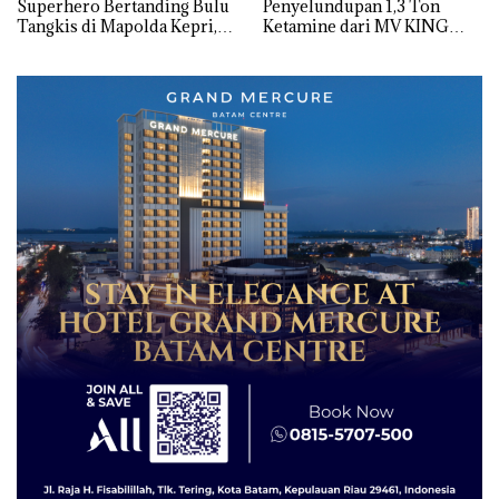
Superhero Bertanding Bulu
Penyelundupan 1,3 Ton
Tangkis di Mapolda Kepri,
Ketamine dari MV KING
Sambut HUT RI Ke-81