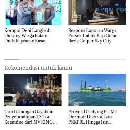
Kompol Deni Langie di
Respons Laporan Warga,
Dukung Warga Batam
Polsek Lubuk Baja Gelar
Duduki jabatan Kasat
Razia Gelper Sky City
Reskrim Polresta Barelang
Rekomendasi untuk kamu
Tim Gabungan Gagalkan
Proyek Dredging PT Mc
Penyelundupan 1,3 Ton
Dermott Disorot, Izin
Ketamine dari MV KING
PKKPRL Hingga Izin
Lingkungan Dipertanyakan