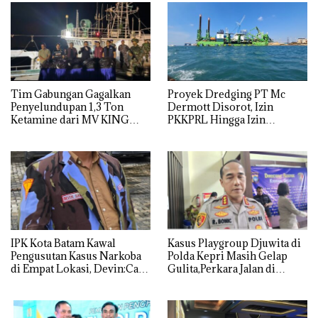
Tim Gabungan Gagalkan
Proyek Dredging PT Mc
Penyelundupan 1,3 Ton
Dermott Disorot, Izin
Ketamine dari MV KING
PKKPRL Hingga Izin
Lingkungan Dipertanyakan
IPK Kota Batam Kawal
Kasus Playgroup Djuwita di
Pengusutan Kasus Narkoba
Polda Kepri Masih Gelap
di Empat Lokasi, Devin:Cari
Gulita,Perkara Jalan di
dan Usut tuntas Siapa Aktor
Tempat
Utamanya