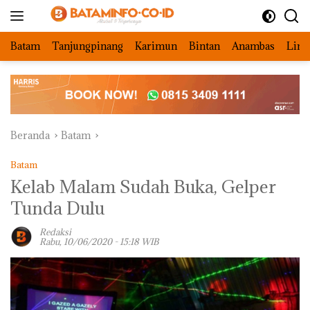
Langsung
ke
konten
Batam
Tanjungpinang
Karimun
Bintan
Anambas
Ling
Beranda
Batam
Batam
Kelab Malam Sudah Buka, Gelper
Tunda Dulu
Redaksi
Rabu, 10/06/2020 - 15:18 WIB