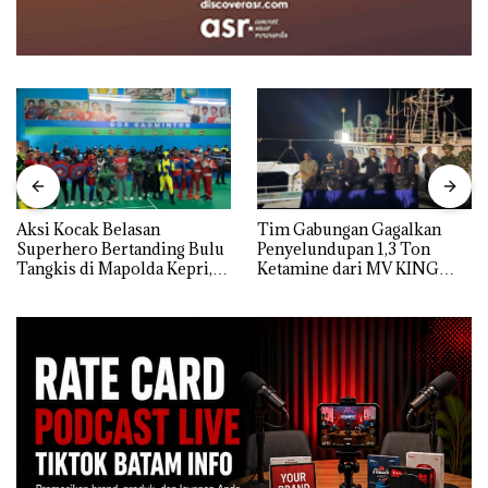
Aksi Kocak Belasan
Tim Gabungan Gagalkan
Superhero Bertanding Bulu
Penyelundupan 1,3 Ton
Tangkis di Mapolda Kepri,
Ketamine dari MV KING
Sambut HUT RI Ke-81