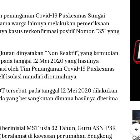
im penanganan Covid-19 Puskesmas Sungai
rsama warga lainnya melakukan pemeriksaan
 kasus terkonfirmasi positif Nomor. “35” yang
kutan dinyatakan “Non Reaktif”, yang kemudian
pada tanggal 12 Mei 2020 yang hasilnya
ukasi oleh Tim Penanganan Covid-19 Puskesmas
f isolasi mandiri di rumahnya.
T tersebut, pada tanggal 12 Mei 2020 dilakukan
a yang bersangkutan dimana hasilnya diterima
aki berinisial MST usia 32 Tahun, Guru ASN-P3K
Rayakan
‎Soal
Aksi Kocak
Tim
ng beralamat di kawasan perumahan Bengkong
Semangat
Pengerukan
Belasan
Gab