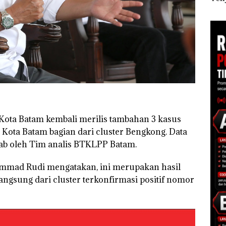
Tangkis di Mapolda
Ton 
al dan
Kepri, Sambut HUT
MV 
ap
RI Ke-81
ota Batam kembali merilis tambahan 3 kasus
i Kota Batam bagian dari cluster Bengkong. Data
ab oleh Tim analis BTKLPP Batam.
mmad Rudi mengatakan, ini merupakan hasil
langsung dari cluster terkonfirmasi positif nomor