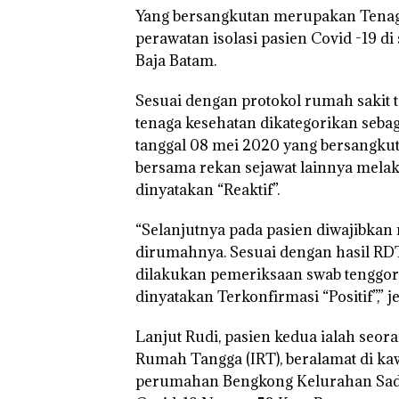
“Flavours of
Yang bersangkutan merupakan Tenaga
Nusantara” di 
Mercure Batam
perawatan isolasi pasien Covid -19 d
Centre
Baja Batam.
Sesuai dengan protokol rumah sakit 
tenaga kesehatan dikategorikan seba
tanggal 08 mei 2020 yang bersangku
bersama rekan sejawat lainnya mela
dinyatakan “Reaktif”.
“Selanjutnya pada pasien diwajibkan
dirumahnya. Sesuai dengan hasil RDT
dilakukan pemeriksaan swab tenggoro
dinyatakan Terkonfirmasi “Positif”,” j
Lanjut Rudi, pasien kedua ialah seor
Rumah Tangga (IRT), beralamat di k
perumahan Bengkong Kelurahan Sad