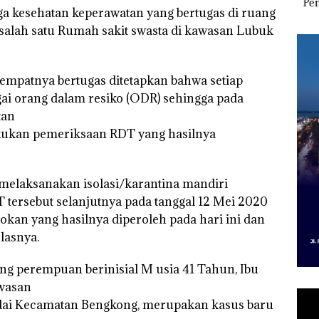
Indonesia, KSOP
Bertanding Bulu
Peny
 kesehatan keperawatan yang bertugas di ruang
Grand
Khusus Batam
Tangkis di Mapolda
Ton 
Tegaskan Perizinan
Kepri, Sambut HUT
MV 
i salah satu Rumah sakit swasta di kawasan Lubuk
Ada di BP Batam
RI Ke-81
tempatnya bertugas ditetapkan bahwa setiap
gai orang dalam resiko (ODR) sehingga pada
tan
kukan pemeriksaan RDT yang hasilnya
 melaksanakan isolasi/karantina mandiri
 tersebut selanjutnya pada tanggal 12 Mei 2020
kan yang hasilnya diperoleh pada hari ini dan
elasnya.
ang perempuan berinisial M usia 41 Tahun, Ibu
awasan
ai Kecamatan Bengkong, merupakan kasus baru