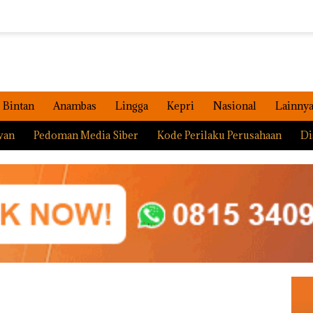
Bintan
Anambas
Lingga
Kepri
Nasional
Lainny
wan
Pedoman Media Siber
Kode Perilaku Perusahaan
Di