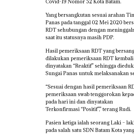
Covid-19 Nomor 52 Kota Batam.
Yang bersangkutan sesuai arahan T
Panas pada tanggal 02 Mei 2020 be
RDT sehubungan dengan meninggalnya
saat itu statusnya masih PDP.
Hasil pemeriksaan RDT yang bersang
dilakukan pemeriksaan RDT kembali 
dinyatakan “Reaktif” sehingga died
Sungai Panas untuk melaksanakan sel
“Sesuai dengan hasil pemeriksaan RD
pemeriksaan swab tenggorokan kepad
pada hari ini dan dinyatakan
Terkonfirmasi “Positif”,” terang Rudi.
Pasien ketiga ialah seorang Laki – l
Tim
Dua Orang
Kejari
pada salah satu SDN Batam Kota ya
Gabungan
Diamankan
Natuna