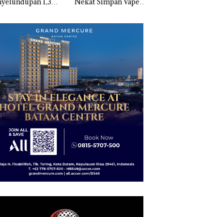
elundupan 1,3
Nekat Simpan Vape
Selaut Nonaktif
Ketamine dari
Berisi Narkoba dalam
sebagai Tersangka
KING SUN di
Kulkas, Kapolsek:
Korupsi APBDes,
Diedarkan dengan
Negara Rugi Rp53
Harga 2,5
Juta