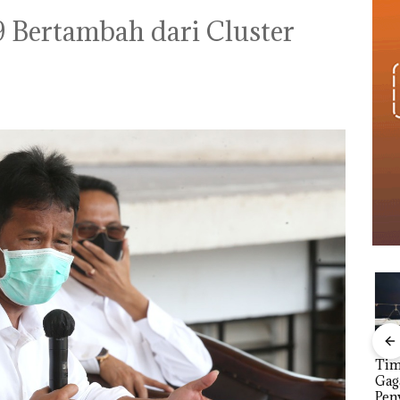
9 Bertambah dari Cluster
Carolein Dituntut 3
Aksi Kocak Belasan
Tim
ARRIS
Tahun Penjara di PN
Superhero
Gag
ont
Batam
Bertanding Bulu
Peny