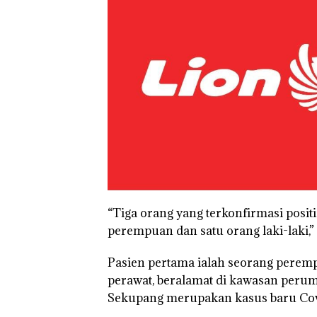
“Tiga orang yang terkonfirmasi positi
perempuan dan satu orang laki-laki,” 
Pasien pertama ialah seorang perempu
perawat, beralamat di kawasan peru
Rayakan Seman
Sekupang merupakan kasus baru Cov
Kemerdekaan d