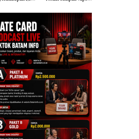
Ketamine dari
Berisi Narkoba dalam
sebagai Tersangka
KING SUN di
Kulkas, Kapolsek:
Korupsi APBDes,
Diedarkan dengan
Negara Rugi Rp53
Harga 2,5
Juta