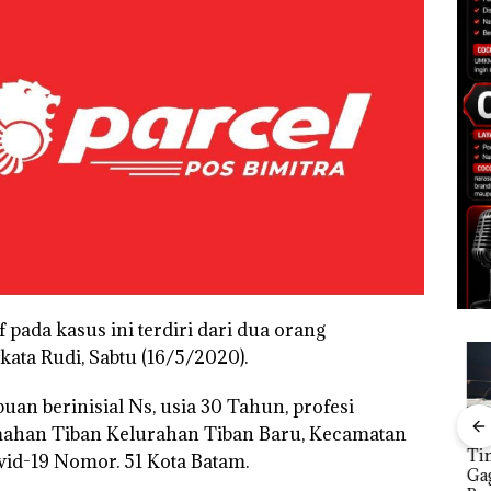
f pada kasus ini terdiri dari dua orang
kata Rudi, Sabtu (16/5/2020).
an berinisial Ns, usia 30 Tahun, profesi
mahan Tiban Kelurahan Tiban Baru, Kecamatan
gat
‎Soal Pengerukan PT
Aksi Kocak Belasan
Tim
id-19 Nomor. 51 Kota Batam.
engan
McDermott
Superhero
Gag