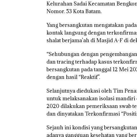
Kelurahan Sadai Kecamatan Bengkon
Gagalkan
Akibat Nekat
Tetapk
Penyelundup
Simpan Vape
Kades 
Nomor. 53 Kota Batam.
an 1,3 Ton
Berisi
Nonakt
Ketamine
Narkoba
sebagai
Yang bersangkutan mengatakan pada 
dari MV
dalam
Tersan
KING SUN
Kulkas,
Korups
kontak langsung dengan terkonfirmas
di Perairan
Kapolsek:
APBDe
shalat berjama’ah di Masjid A-F di d
Diedarkan
Negara
dengan
Rp533 J
Harga 2,5
“Sehubungan dengan pengembanga
dan tracing terhadap kasus terkonfirm
bersangkutan pada tanggal 12 Mei 
dengan hasil “Reaktif”.
Selanjutnya diedukasi oleh Tim Pen
untuk melaksanakan isolasi mandiri
2020 dilakukan pemeriksaan swab ten
dan dinyatakan Terkonfirmasi “Positif
Sejauh ini kondisi yang bersangkuta
adanya gangguan kesehatan yang berar