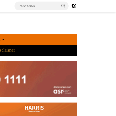
a
sclaimer