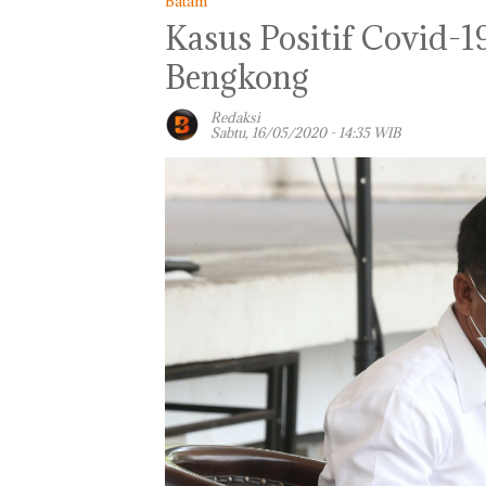
Batam
Kasus Positif Covid-1
Bengkong
Redaksi
Sabtu, 16/05/2020 - 14:35 WIB
Perayaan Ulang
Tahun ke-24 H
Resort Waterfr