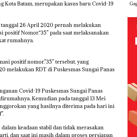
g Kota Batam, merupakan kasus baru Covid-19
an
Kemerdekaa
PT
Superhero
Gag
Selaut
n dengan
McDermott
Bertanding
Pen
if
“Flavours of
Indonesia,
Bulu Tangkis
an 1
Nusantara”
KSOP
di Mapolda
Ket
tanggal 26 April 2020 pernah melakukan
gka
di Grand
Khusus
Kepri,
dar
i
Mercure
Batam
Sambut HUT
KIN
i positif Nomor.“35” pada saat melaksanakan
s,
Batam
Tegaskan
RI Ke-81
di Perairan
ekat rumahnya.
 Rugi
Centre
Perizinan
uta
Ada di BP
Batam
n
asi positif nomor.”35” tersebut, yang
2020 melakukan RDT di Puskesmas Sungai Panas
anganan Covid-19 Puskesmas Sungai Panas
 dirumahnya. Kemudian pada tanggal 13 Mei
ggorokan yang hasilnya diterima pada hari ini
”.
n dalam keadaan stabil dan tidak merasakan
ti, dan saat ini masih dalam proses persiapan