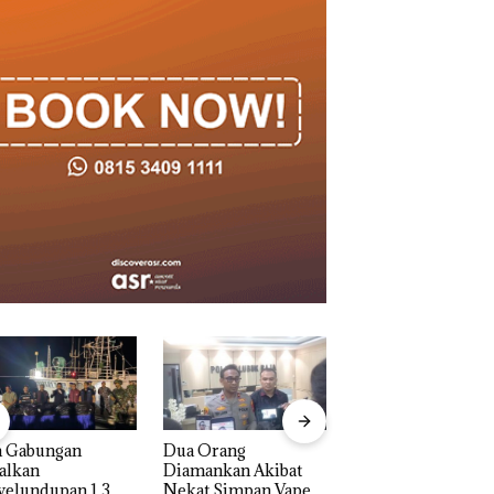
 Gabungan
Dua Orang
Kejari Natuna
alkan
Diamankan Akibat
Tetapkan Kades
elundupan 1,3
Nekat Simpan Vape
Selaut Nonaktif