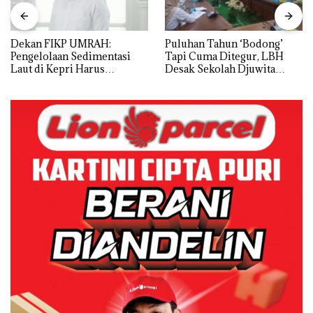
Dekan FIKP UMRAH:
Puluhan Tahun ‘Bodong’
Pengelolaan Sedimentasi
Tapi Cuma Ditegur, LBH
Laut di Kepri Harus
Desak Sekolah Djuwita
Dibuktikan Secara Ilmiah,
Batam Segera Ditutup!
Jangan Sampai Bertentangan
dengan Konservasi