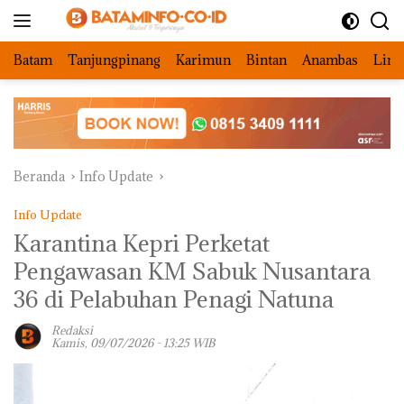
Langsung
ke
konten
Batam
Tanjungpinang
Karimun
Bintan
Anambas
Ling
Beranda
Info Update
Info Update
Karantina Kepri Perketat
Pengawasan KM Sabuk Nusantara
36 di Pelabuhan Penagi Natuna
Redaksi
Kamis, 09/07/2026 - 13:25 WIB