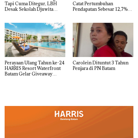
Tapi Cuma Ditegur, LBH
Catat Pertumbuhan
Desak Sekolah Djuwita
Pendapatan Sebesar 12,7%
Batam Segera Ditutup!
Secara Tahunan
Perayaan Ulang Tahun ke-24
Carolein Dituntut 3 Tahun
HARRIS Resort Waterfront
Penjara di PN Batam
Batam Gelar Giveaway
Spesial dan Diskon
Menginap 24%