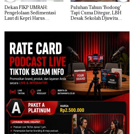
Dekan FIKP UMRAH:
Puluhan Tahun ‘Bodong’
Pengelolaan Sedimentasi
Tapi Cuma Ditegur, LBH
Laut di Kepri Harus
Desak Sekolah Djuwita
Dibuktikan Secara Ilmiah,
Batam Segera Ditutup!
Jangan Sampai Bertentangan
dengan Konservasi