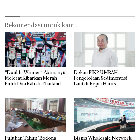
Spesial dan Diskon
Menginap 24%
Rekomendasi untuk kamu
“Double Winner”, Abimanyu
Dekan FIKP UMRAH:
Melesat Kibarkan Merah
Pengelolaan Sedimentasi
Putih Dua Kali di Thailand
Laut di Kepri Harus
Dibuktikan Secara Ilmiah,
Jangan Sampai Bertentangan
dengan Konservasi
Puluhan Tahun ‘Bodong’
Bisnis Wholesale Network