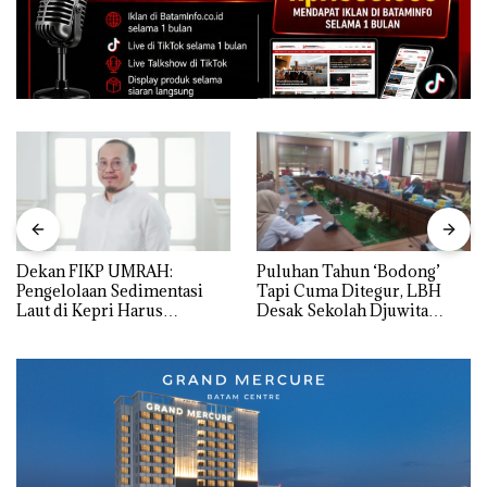
Dekan FIKP UMRAH:
Puluhan Tahun ‘Bodong’
Pengelolaan Sedimentasi
Tapi Cuma Ditegur, LBH
Laut di Kepri Harus
Desak Sekolah Djuwita
Dibuktikan Secara Ilmiah,
Batam Segera Ditutup!
Jangan Sampai Bertentangan
dengan Konservasi