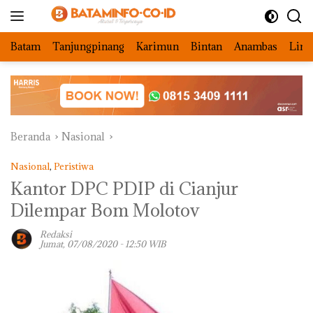
Langsung
ke
konten
Batam
Tanjungpinang
Karimun
Bintan
Anambas
Ling
Beranda
Nasional
Nasional
,
Peristiwa
Kantor DPC PDIP di Cianjur
Dilempar Bom Molotov
Redaksi
Jumat, 07/08/2020 - 12:50 WIB