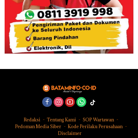
Redaksi
Tentang Kami
SOP Wartawan
Pedoman Media Siber
Kode Perilaku Perusahaan
Disclaimer