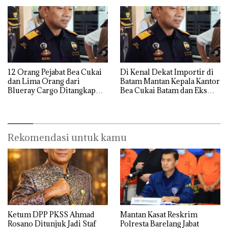
12 Orang Pejabat Bea Cukai
Di Kenal Dekat Importir di
dan Lima Orang dari
Batam Mantan Kepala Kantor
Blueray Cargo Ditangkap
Bea Cukai Batam dan Eks
saat OTT Pejabat Bea Cukai
Kabid P2 Bea Cukai Batam di
OTT KPK
Rekomendasi untuk kamu
Ketum DPP PKSS Ahmad
Mantan Kasat Reskrim
Rosano Ditunjuk Jadi Staf
Polresta Barelang Jabat