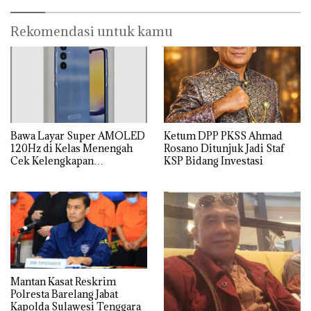
Rekomendasi untuk kamu
Bawa Layar Super AMOLED
Ketum DPP PKSS Ahmad
120Hz di Kelas Menengah
Rosano Ditunjuk Jadi Staf
Cek Kelengkapan
KSP Bidang Investasi
Spesifikasi Samsung Galaxy
A25
Mantan Kasat Reskrim
Polresta Barelang Jabat
Kapolda Sulawesi Tenggara