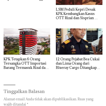
LSM Peduli Kepri Desak
KPK Kembangkan Kasus
OTT Rizal dan Sisprian
Hingga Ke Batam
KPK Tetapkan 6 Orang
12 Orang Pejabat Bea Cukai
Tersangka OTT Importasi
dan Lima Orang dari
Barang Termasuk Rizal dan
Blueray Cargo Ditangkap
Sisprian Subiaksono
saat OTT Pejabat Bea Cukai
Tinggalkan Balasan
Alamat email Anda tidak akan dipublikasikan.
Ruas yang
wajib ditandai
*