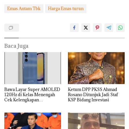
Emas Antam Tbk
Harga Emas turun
Baca Juga
Bawa Layar Super AMOLED
Ketum DPP PKSS Ahmad
120Hz di Kelas Menengah
Rosano Ditunjuk Jadi Staf
Cek Kelengkapan
KSP Bidang Investasi
Spesifikasi Samsung Galaxy
A25