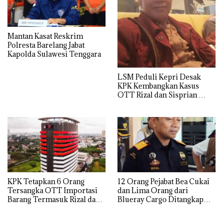
Mantan Kasat Reskrim
Polresta Barelang Jabat
Kapolda Sulawesi Tenggara
LSM Peduli Kepri Desak
KPK Kembangkan Kasus
OTT Rizal dan Sisprian
Hingga Ke Batam
KPK Tetapkan 6 Orang
12 Orang Pejabat Bea Cukai
Tersangka OTT Importasi
dan Lima Orang dari
Barang Termasuk Rizal dan
Blueray Cargo Ditangkap
Sisprian Subiaksono
saat OTT Pejabat Bea Cukai