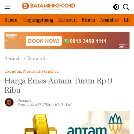
Langsung
ke
konten
Batam
Tanjungpinang
Karimun
Bintan
Anambas
Ling
Beranda
Ekonomi
Ekonomi
,
Nasional
,
Peristiwa
Harga Emas Antam Turun Rp 9
Ribu
Redaksi
Kamis, 25/06/2020 - 10:41 WIB