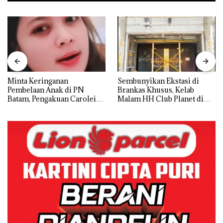
Minta Keringanan
Sembunyikan Ekstasi di
Pembelaan Anak di PN
Brankas Khusus, Kelab
Batam, Pengakuan Carolein
Malam HH Club Planet di
Parewang di TikTok Justru
Batam Digerebek Bareskrim
Jadi Sorotan
Polri