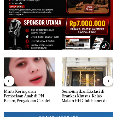
Minta Keringanan
Sembunyikan Ekstasi di
Pembelaan Anak di PN
Brankas Khusus, Kelab
Batam, Pengakuan Carolein
Malam HH Club Planet di
Parewang di TikTok Justru
Batam Digerebek Bareskrim
Jadi Sorotan
Polri