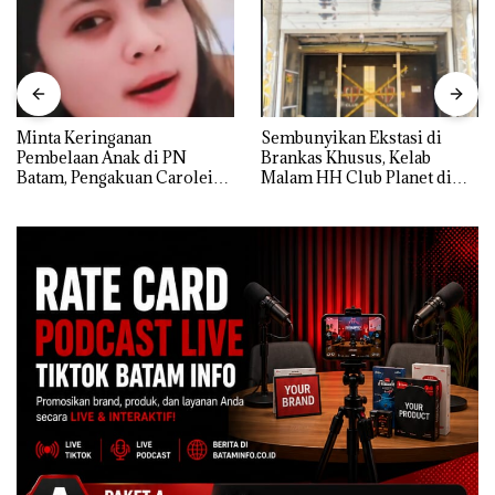
Minta Keringanan
Sembunyikan Ekstasi di
Pembelaan Anak di PN
Brankas Khusus, Kelab
Batam, Pengakuan Carolein
Malam HH Club Planet di
Parewang di TikTok Justru
Batam Digerebek Bareskrim
Jadi Sorotan
Polri