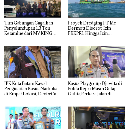
Tim Gabungan Gagalkan
Proyek Dredging PT Mc
Penyelundupan 1,3 Ton
Dermott Disorot, Izin
Ketamine dari MV KING
PKKPRL Hingga Izin
Lingkungan Dipertanyakan
IPK Kota Batam Kawal
Kasus Playgroup Djuwita di
Pengusutan Kasus Narkoba
Polda Kepri Masih Gelap
di Empat Lokasi, Devin:Cari
Gulita,Perkara Jalan di
dan Usut tuntas Siapa Aktor
Tempat
Utamanya