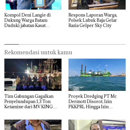
Kompol Deni Langie di
Respons Laporan Warga,
Dukung Warga Batam
Polsek Lubuk Baja Gelar
Duduki jabatan Kasat
Razia Gelper Sky City
Reskrim Polresta Barelang
Rekomendasi untuk kamu
Tim Gabungan Gagalkan
Proyek Dredging PT Mc
Penyelundupan 1,3 Ton
Dermott Disorot, Izin
Ketamine dari MV KING
PKKPRL Hingga Izin
Lingkungan Dipertanyakan