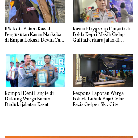
IPK Kota Batam Kawal
Kasus Playgroup Djuwita di
Pengusutan Kasus Narkoba
Polda Kepri Masih Gelap
di Empat Lokasi, Devin:Cari
Gulita,Perkara Jalan di
dan Usut tuntas Siapa Aktor
Tempat
Utamanya
Kompol Deni Langie di
Respons Laporan Warga,
Dukung Warga Batam
Polsek Lubuk Baja Gelar
Duduki jabatan Kasat
Razia Gelper Sky City
Reskrim Polresta Barelang