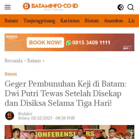
Langsung
ke
konten
Batam
Tanjungpinang
Karimun
Bintan
Anambas
Ling
Beranda
Batam
Batam
‎Geger Pembunuhan Keji di Batam:
Dwi Putri Tewas Setelah Disekap
dan Disiksa Selama Tiga Hari!
Redaksi
Selasa, 02/12/2025 - 08:56 WIB