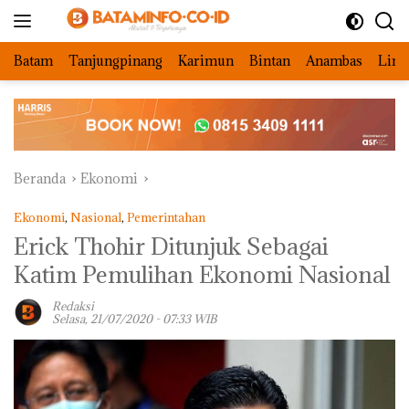
Langsung
ke
konten
Batam
Tanjungpinang
Karimun
Bintan
Anambas
Ling
Beranda
Ekonomi
Ekonomi
,
Nasional
,
Pemerintahan
Erick Thohir Ditunjuk Sebagai
Katim Pemulihan Ekonomi Nasional
Redaksi
Selasa, 21/07/2020 - 07:33 WIB