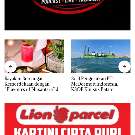
Rayakan Semangat
‎Soal Pengerukan PT
Kemerdekaan dengan
McDermott Indonesia,
“Flavours of Nusantara” di
KSOP Khusus Batam
Grand Mercure Batam
Tegaskan Perizinan Ada di
Centre
BP Batam