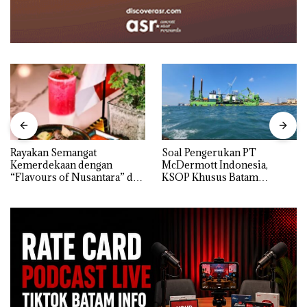
Rayakan Semangat
‎Soal Pengerukan PT
Kemerdekaan dengan
McDermott Indonesia,
“Flavours of Nusantara” di
KSOP Khusus Batam
Grand Mercure Batam
Tegaskan Perizinan Ada di
Centre
BP Batam