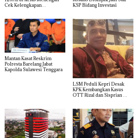
Cek Kelengkapan
KSP Bidang Investasi
Spesifikasi Samsung Galaxy
A25
Mantan Kasat Reskrim
Polresta Barelang Jabat
Kapolda Sulawesi Tenggara
LSM Peduli Kepri Desak
KPK Kembangkan Kasus
OTT Rizal dan Sisprian
Hingga Ke Batam