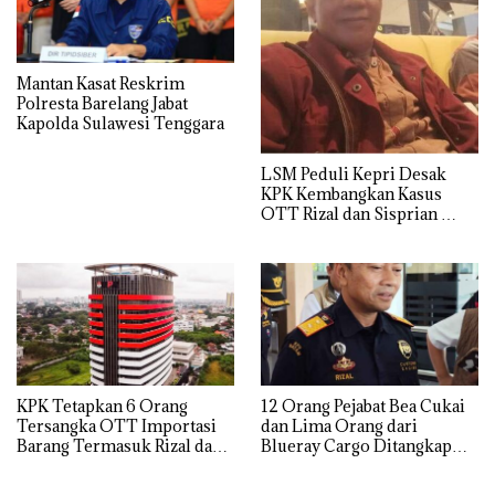
Mantan Kasat Reskrim
Polresta Barelang Jabat
Kapolda Sulawesi Tenggara
LSM Peduli Kepri Desak
KPK Kembangkan Kasus
OTT Rizal dan Sisprian
Hingga Ke Batam
KPK Tetapkan 6 Orang
12 Orang Pejabat Bea Cukai
Tersangka OTT Importasi
dan Lima Orang dari
Barang Termasuk Rizal dan
Blueray Cargo Ditangkap
Sisprian Subiaksono
saat OTT Pejabat Bea Cukai