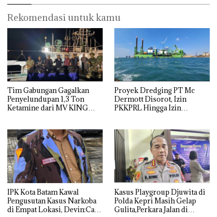
Rekomendasi untuk kamu
Tim Gabungan Gagalkan
Proyek Dredging PT Mc
Penyelundupan 1,3 Ton
Dermott Disorot, Izin
Ketamine dari MV KING
PKKPRL Hingga Izin
Lingkungan Dipertanyakan
IPK Kota Batam Kawal
Kasus Playgroup Djuwita di
Pengusutan Kasus Narkoba
Polda Kepri Masih Gelap
di Empat Lokasi, Devin:Cari
Gulita,Perkara Jalan di