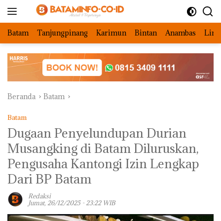
Langsung
ke
konten
Batam
Tanjungpinang
Karimun
Bintan
Anambas
Ling
Beranda
Batam
Batam
Dugaan Penyelundupan Durian
Musangking di Batam Diluruskan,
Pengusaha Kantongi Izin Lengkap
Dari BP Batam
Redaksi
Jumat, 26/12/2025 - 23:22 WIB