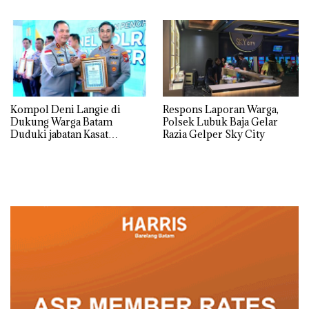
dan Usut tuntas Siapa Aktor
Tempat
Utamanya
Kompol Deni Langie di
Respons Laporan Warga,
Dukung Warga Batam
Polsek Lubuk Baja Gelar
Duduki jabatan Kasat
Razia Gelper Sky City
Reskrim Polresta Barelang