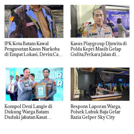
IPK Kota Batam Kawal
Kasus Playgroup Djuwita di
Pengusutan Kasus Narkoba
Polda Kepri Masih Gelap
di Empat Lokasi, Devin:Cari
Gulita,Perkara Jalan di
dan Usut tuntas Siapa Aktor
Tempat
Utamanya
Kompol Deni Langie di
Respons Laporan Warga,
Dukung Warga Batam
Polsek Lubuk Baja Gelar
Duduki jabatan Kasat
Razia Gelper Sky City
Reskrim Polresta Barelang