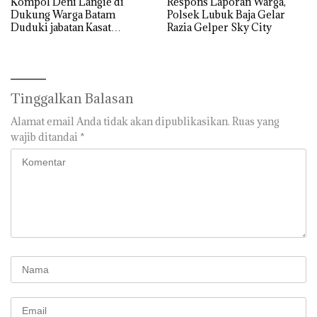
Kompol Deni Langie di
Respons Laporan Warga,
Dukung Warga Batam
Polsek Lubuk Baja Gelar
Duduki jabatan Kasat
Razia Gelper Sky City
Reskrim Polresta Barelang
Tinggalkan Balasan
Alamat email Anda tidak akan dipublikasikan.
Ruas yang
wajib ditandai
*