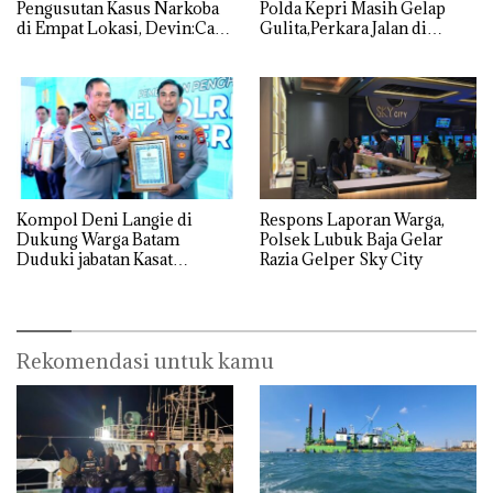
Pengusutan Kasus Narkoba
Polda Kepri Masih Gelap
di Empat Lokasi, Devin:Cari
Gulita,Perkara Jalan di
dan Usut tuntas Siapa Aktor
Tempat
Utamanya
Kompol Deni Langie di
Respons Laporan Warga,
Dukung Warga Batam
Polsek Lubuk Baja Gelar
Duduki jabatan Kasat
Razia Gelper Sky City
Reskrim Polresta Barelang
Rekomendasi untuk kamu