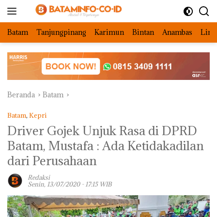
Langsung
ke
konten
Batam
Tanjungpinang
Karimun
Bintan
Anambas
Ling
Beranda
Batam
Batam
,
Kepri
Driver Gojek Unjuk Rasa di DPRD
Batam, Mustafa : Ada Ketidakadilan
dari Perusahaan
Redaksi
Senin, 13/07/2020 - 17:15 WIB