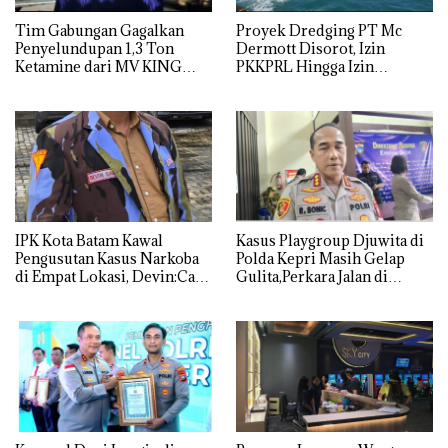
Tim Gabungan Gagalkan
Proyek Dredging PT Mc
Penyelundupan 1,3 Ton
Dermott Disorot, Izin
Ketamine dari MV KING
PKKPRL Hingga Izin
Lingkungan Dipertanyakan
IPK Kota Batam Kawal
Kasus Playgroup Djuwita di
Pengusutan Kasus Narkoba
Polda Kepri Masih Gelap
di Empat Lokasi, Devin:Cari
Gulita,Perkara Jalan di
dan Usut tuntas Siapa Aktor
Tempat
Utamanya