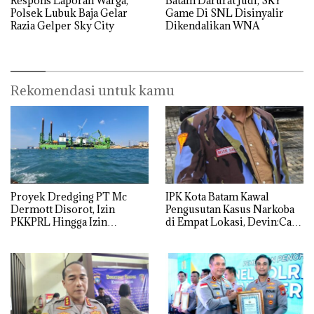
Respons Laporan Warga,
Batam Darurat Judi, SKY
Polsek Lubuk Baja Gelar
Game Di SNL Disinyalir
Razia Gelper Sky City
Dikendalikan WNA
Rekomendasi untuk kamu
Proyek Dredging PT Mc
IPK Kota Batam Kawal
Dermott Disorot, Izin
Pengusutan Kasus Narkoba
PKKPRL Hingga Izin
di Empat Lokasi, Devin:Cari
Lingkungan Dipertanyakan
dan Usut tuntas Siapa Aktor
Utamanya