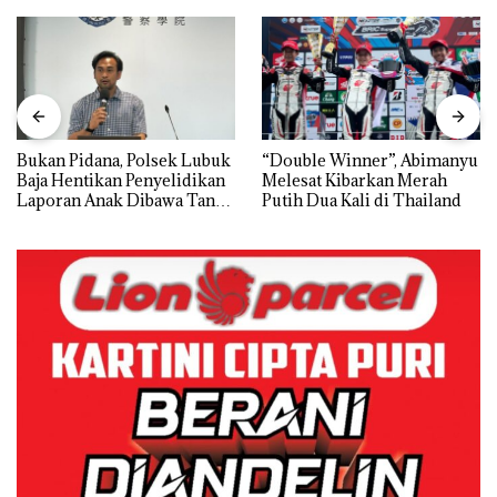
Bukan Pidana, Polsek Lubuk
“Double Winner”, Abimanyu
Baja Hentikan Penyelidikan
Melesat Kibarkan Merah
Laporan Anak Dibawa Tanpa
Putih Dua Kali di Thailand
Izin: Murni Sengketa Hak
Asuh!