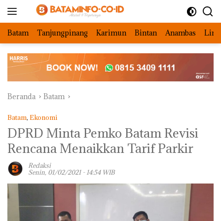
Langsung
ke
konten
Batam
Tanjungpinang
Karimun
Bintan
Anambas
Ling
Beranda
Batam
Batam
,
Ekonomi
DPRD Minta Pemko Batam Revisi
Rencana Menaikkan Tarif Parkir
Redaksi
Senin, 01/02/2021 - 14:54 WIB