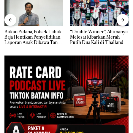
Bukan Pidana, Polsek Lubuk
“Double Winner”, Abimanyu
Baja Hentikan Penyelidikan
Melesat Kibarkan Merah
Laporan Anak Dibawa Tanpa
Putih Dua Kali di Thailand
Izin: Murni Sengketa Hak
Asuh!