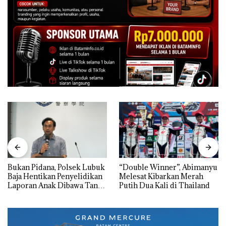
Bukan Pidana, Polsek Lubuk
“Double Winner”, Abimanyu
Baja Hentikan Penyelidikan
Melesat Kibarkan Merah
Laporan Anak Dibawa Tanpa
Putih Dua Kali di Thailand
Izin: Murni Sengketa Hak
Asuh!