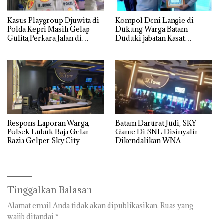
Kasus Playgroup Djuwita di
Kompol Deni Langie di
Polda Kepri Masih Gelap
Dukung Warga Batam
Gulita,Perkara Jalan di
Duduki jabatan Kasat
Tempat
Reskrim Polresta Barelang
Respons Laporan Warga,
Batam Darurat Judi, SKY
Polsek Lubuk Baja Gelar
Game Di SNL Disinyalir
Razia Gelper Sky City
Dikendalikan WNA
Tinggalkan Balasan
Alamat email Anda tidak akan dipublikasikan.
Ruas yang
wajib ditandai
*