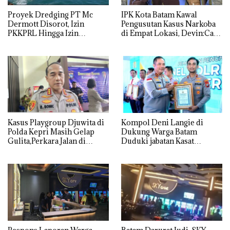
Proyek Dredging PT Mc
IPK Kota Batam Kawal
Dermott Disorot, Izin
Pengusutan Kasus Narkoba
PKKPRL Hingga Izin
di Empat Lokasi, Devin:Cari
Lingkungan Dipertanyakan
dan Usut tuntas Siapa Aktor
Utamanya
Kasus Playgroup Djuwita di
Kompol Deni Langie di
Polda Kepri Masih Gelap
Dukung Warga Batam
Gulita,Perkara Jalan di
Duduki jabatan Kasat
Tempat
Reskrim Polresta Barelang