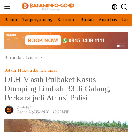
Langsung
ke
konten
Batam
Tanjungpinang
Karimun
Bintan
Anambas
Ling
Beranda
Batam
Batam
,
Hukum dan Kriminal
DLH Masih Pulbaket Kasus
Dumping Limbah B3 di Galang,
Perkara jadi Atensi Polisi
Redaksi
Sabtu, 30/05/2020 - 19:37 WIB