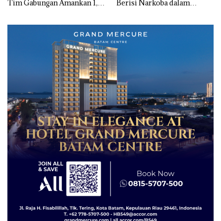
Tim Gabungan Amankan 1,3
Berisi Narkoba dalam
Ton Ketamine dari MV
Kulkas, Kapolsek: Diedarkan
KING SUN di Batam ‎
dengan Harga 2,5