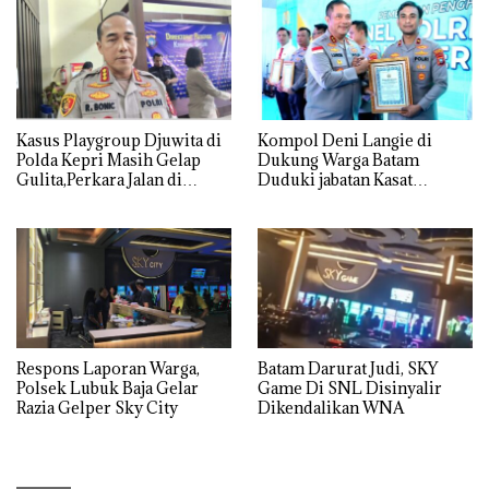
Kasus Playgroup Djuwita di
Kompol Deni Langie di
Polda Kepri Masih Gelap
Dukung Warga Batam
Gulita,Perkara Jalan di
Duduki jabatan Kasat
Tempat
Reskrim Polresta Barelang
Respons Laporan Warga,
Batam Darurat Judi, SKY
Polsek Lubuk Baja Gelar
Game Di SNL Disinyalir
Razia Gelper Sky City
Dikendalikan WNA