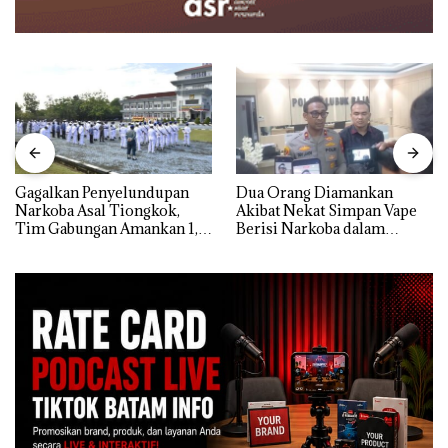
Gagalkan Penyelundupan
Dua Orang Diamankan
Narkoba Asal Tiongkok,
Akibat Nekat Simpan Vape
Tim Gabungan Amankan 1,3
Berisi Narkoba dalam
Ton Ketamine dari MV
Kulkas, Kapolsek: Diedarkan
KING SUN di Batam ‎
dengan Harga 2,5