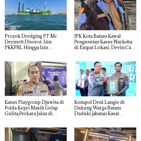
Proyek Dredging PT Mc
IPK Kota Batam Kawal
Dermott Disorot, Izin
Pengusutan Kasus Narkoba
PKKPRL Hingga Izin
di Empat Lokasi, Devin:Cari
Lingkungan Dipertanyakan
dan Usut tuntas Siapa Aktor
Utamanya
Kasus Playgroup Djuwita di
Kompol Deni Langie di
Polda Kepri Masih Gelap
Dukung Warga Batam
Gulita,Perkara Jalan di
Duduki jabatan Kasat
Tempat
Reskrim Polresta Barelang