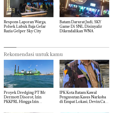
Respons Laporan Warga,
Batam Darurat Judi, SKY
Polsek Lubuk Baja Gelar
Game Di SNL Disinyalir
Razia Gelper Sky City
Dikendalikan WNA
Rekomendasi untuk kamu
Proyek Dredging PT Mc
IPK Kota Batam Kawal
Dermott Disorot, Izin
Pengusutan Kasus Narkoba
PKKPRL Hingga Izin
di Empat Lokasi, Devin:Cari
Lingkungan Dipertanyakan
dan Usut tuntas Siapa Aktor
Utamanya