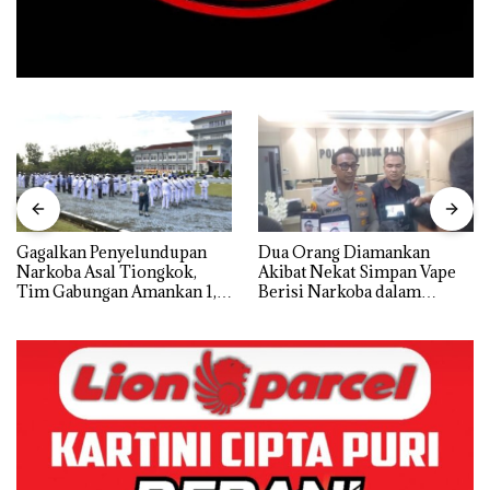
Gagalkan Penyelundupan
Dua Orang Diamankan
Narkoba Asal Tiongkok,
Akibat Nekat Simpan Vape
Tim Gabungan Amankan 1,3
Berisi Narkoba dalam
Ton Ketamine dari MV
Kulkas, Kapolsek: Diedarkan
KING SUN di Batam ‎
dengan Harga 2,5