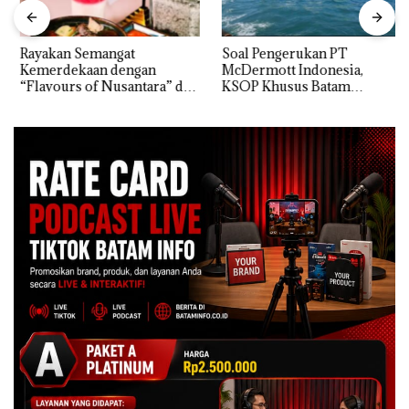
Rayakan Semangat
‎Soal Pengerukan PT
Kemerdekaan dengan
McDermott Indonesia,
“Flavours of Nusantara” di
KSOP Khusus Batam
Grand Mercure Batam
Tegaskan Perizinan Ada di
Centre
BP Batam