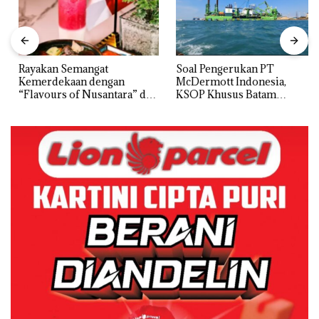
Rayakan Semangat
‎Soal Pengerukan PT
Kemerdekaan dengan
McDermott Indonesia,
“Flavours of Nusantara” di
KSOP Khusus Batam
Grand Mercure Batam
Tegaskan Perizinan Ada di
Centre
BP Batam