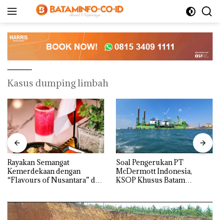
Langsung
ke
konten
Kasus dumping limbah
Rayakan Semangat
‎Soal Pengerukan PT
Kemerdekaan dengan
McDermott Indonesia,
“Flavours of Nusantara” di
KSOP Khusus Batam
Grand Mercure Batam
Tegaskan Perizinan Ada di
Centre
BP Batam