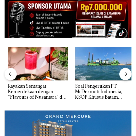
Rayakan Semangat
‎Soal Pengerukan PT
Kemerdekaan dengan
McDermott Indonesia,
“Flavours of Nusantara” di
KSOP Khusus Batam
Grand Mercure Batam
Tegaskan Perizinan Ada di
Centre
BP Batam