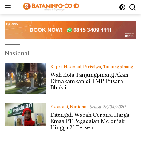
Langsung
ke
konten
Nasional
Kepri
,
Nasional
,
Peristiwa
,
Tanjungpinang
Selasa, 28/04/2020 - 18:32 WIB
Wali Kota Tanjungpinang Akan
Dimakamkan di TMP Pusara
Bhakti
Ekonomi
,
Nasional
Selasa, 28/04/2020 -
11:34 WIB
Ditengah Wabah Corona, Harga
Emas PT Pegadaian Melonjak
Hingga 21 Persen