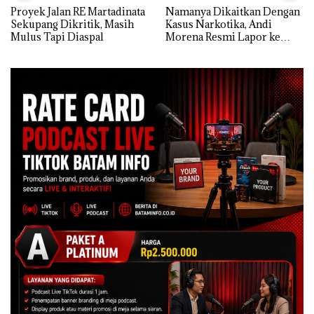
Proyek Jalan RE Martadinata
Namanya Dikaitkan Dengan
Sekupang Dikritik, Masih
Kasus Narkotika, Andi
Mulus Tapi Diaspal
Morena Resmi Lapor ke
Polda Kepri