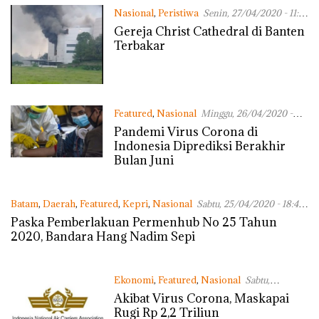
Nasional
,
Peristiwa
Senin, 27/04/2020 - 11:45
WIB
Gereja Christ Cathedral di Banten
Terbakar
Featured
,
Nasional
Minggu, 26/04/2020 -
11:50 WIB
Pandemi Virus Corona di
Indonesia Diprediksi Berakhir
Bulan Juni
Batam
,
Daerah
,
Featured
,
Kepri
,
Nasional
Sabtu, 25/04/2020 - 18:40
WIB
Paska Pemberlakuan Permenhub No 25 Tahun
2020, Bandara Hang Nadim Sepi
Ekonomi
,
Featured
,
Nasional
Sabtu,
25/04/2020 - 17:15 WIB
Akibat Virus Corona, Maskapai
Rugi Rp 2,2 Triliun