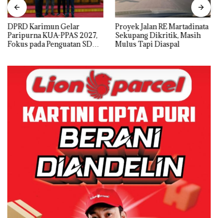
DPRD Karimun Gelar
Proyek Jalan RE Martadinata
Paripurna KUA-PPAS 2027,
Sekupang Dikritik, Masih
Fokus pada Penguatan SDM,
Mulus Tapi Diaspal
Infrastruktur, dan
Pertumbuhan Ekonomi