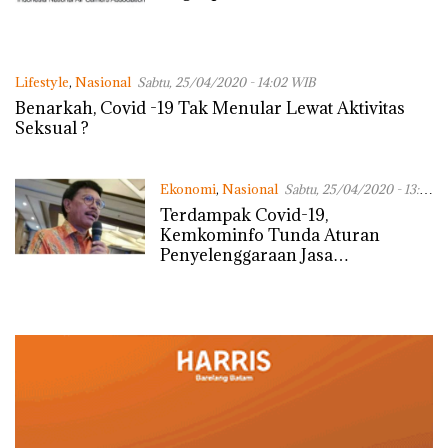
Lifestyle
,
Nasional
Sabtu, 25/04/2020 - 14:02 WIB
Benarkah, Covid -19 Tak Menular Lewat Aktivitas
Seksual ?
Ekonomi
,
Nasional
Sabtu, 25/04/2020 - 13:35
WIB
Terdampak Covid-19,
Kemkominfo Tunda Aturan
Penyelenggaraan Jasa
Telekomunikasi