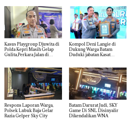
Utamanya
Kasus Playgroup Djuwita di
Kompol Deni Langie di
Polda Kepri Masih Gelap
Dukung Warga Batam
Gulita,Perkara Jalan di
Duduki jabatan Kasat
Tempat
Reskrim Polresta Barelang
Respons Laporan Warga,
Batam Darurat Judi, SKY
Polsek Lubuk Baja Gelar
Game Di SNL Disinyalir
Razia Gelper Sky City
Dikendalikan WNA