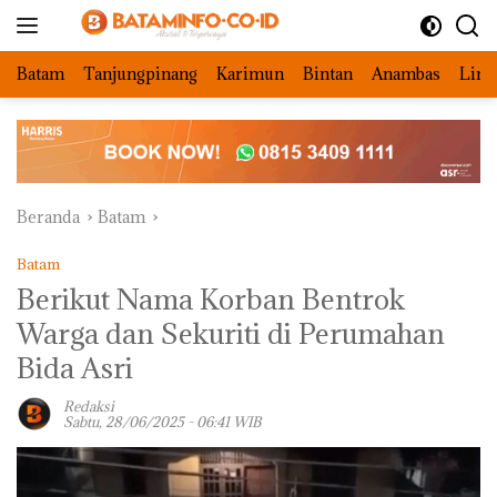
Langsung
ke
konten
Batam
Tanjungpinang
Karimun
Bintan
Anambas
Ling
Beranda
Batam
Batam
Berikut Nama Korban Bentrok
Warga dan Sekuriti di Perumahan
Bida Asri
Redaksi
Sabtu, 28/06/2025 - 06:41 WIB