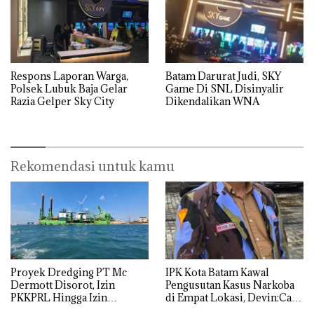
Respons Laporan Warga,
Batam Darurat Judi, SKY
Polsek Lubuk Baja Gelar
Game Di SNL Disinyalir
Razia Gelper Sky City
Dikendalikan WNA
Rekomendasi untuk kamu
Proyek Dredging PT Mc
IPK Kota Batam Kawal
Dermott Disorot, Izin
Pengusutan Kasus Narkoba
PKKPRL Hingga Izin
di Empat Lokasi, Devin:Cari
Lingkungan Dipertanyakan
dan Usut tuntas Siapa Aktor