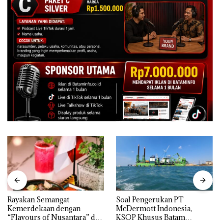
Rayakan Semangat
‎Soal Pengerukan PT
Kemerdekaan dengan
McDermott Indonesia,
“Flavours of Nusantara” di
KSOP Khusus Batam