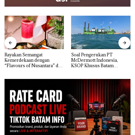
Rayakan Semangat
‎Soal Pengerukan PT
Kemerdekaan dengan
McDermott Indonesia,
“Flavours of Nusantara” di
KSOP Khusus Batam
Grand Mercure Batam
Tegaskan Perizinan Ada di
Centre
BP Batam