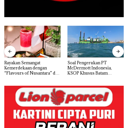
Rayakan Semangat
‎Soal Pengerukan PT
Kemerdekaan dengan
McDermott Indonesia,
“Flavours of Nusantara” di
KSOP Khusus Batam
Grand Mercure Batam
Tegaskan Perizinan Ada di
Centre
BP Batam