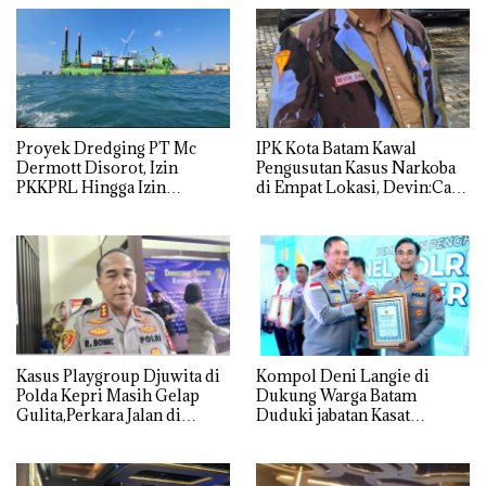
Proyek Dredging PT Mc
IPK Kota Batam Kawal
Dermott Disorot, Izin
Pengusutan Kasus Narkoba
PKKPRL Hingga Izin
di Empat Lokasi, Devin:Cari
Lingkungan Dipertanyakan
dan Usut tuntas Siapa Aktor
Utamanya
Kasus Playgroup Djuwita di
Kompol Deni Langie di
Polda Kepri Masih Gelap
Dukung Warga Batam
Gulita,Perkara Jalan di
Duduki jabatan Kasat
Tempat
Reskrim Polresta Barelang