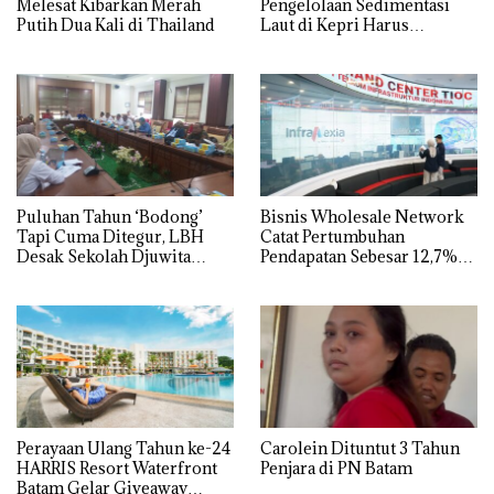
Melesat Kibarkan Merah
Pengelolaan Sedimentasi
Putih Dua Kali di Thailand
Laut di Kepri Harus
Dibuktikan Secara Ilmiah,
Jangan Sampai Bertentangan
dengan Konservasi
Puluhan Tahun ‘Bodong’
Bisnis Wholesale Network
Tapi Cuma Ditegur, LBH
Catat Pertumbuhan
Desak Sekolah Djuwita
Pendapatan Sebesar 12,7%
Batam Segera Ditutup!
Secara Tahunan
Perayaan Ulang Tahun ke-24
Carolein Dituntut 3 Tahun
HARRIS Resort Waterfront
Penjara di PN Batam
Batam Gelar Giveaway