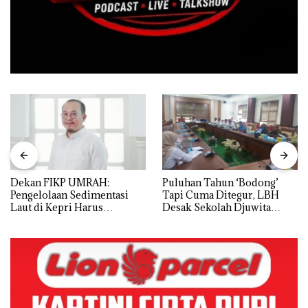
Dekan FIKP UMRAH:
Puluhan Tahun ‘Bodong’
Pengelolaan Sedimentasi
Tapi Cuma Ditegur, LBH
Laut di Kepri Harus
Desak Sekolah Djuwita
Dibuktikan Secara Ilmiah,
Batam Segera Ditutup!
Jangan Sampai Bertentangan
dengan Konservasi