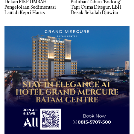
Dekan FIKP UMRAH:
Puluhan Tahun ‘Bodong’
Pengelolaan Sedimentasi
Tapi Cuma Ditegur, LBH
Laut di Kepri Harus
Desak Sekolah Djuwita
Dibuktikan Secara Ilmiah,
Batam Segera Ditutup!
Jangan Sampai Bertentangan
dengan Konservasi