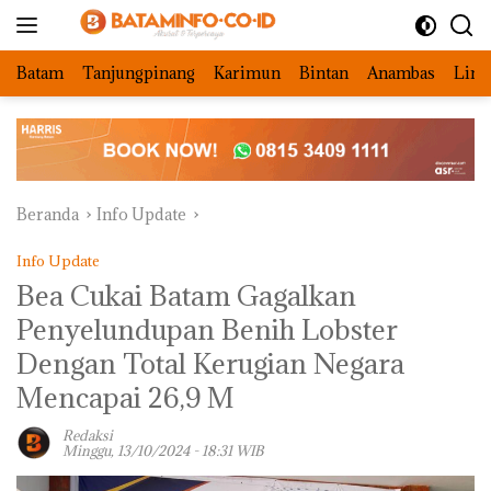
Langsung
ke
konten
Batam
Tanjungpinang
Karimun
Bintan
Anambas
Ling
Beranda
Info Update
Info Update
Bea Cukai Batam Gagalkan
Penyelundupan Benih Lobster
Dengan Total Kerugian Negara
Mencapai 26,9 M
Redaksi
Minggu, 13/10/2024 - 18:31 WIB