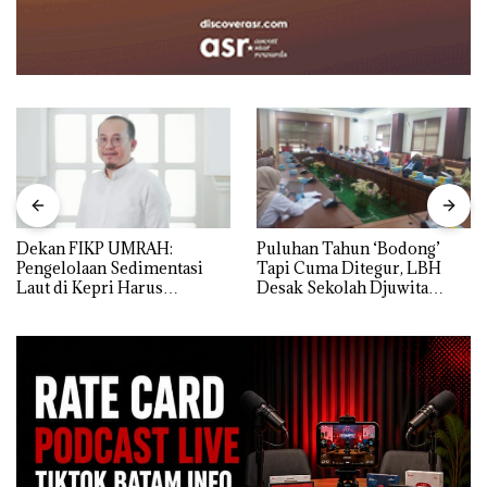
Dekan FIKP UMRAH:
Puluhan Tahun ‘Bodong’
Pengelolaan Sedimentasi
Tapi Cuma Ditegur, LBH
Laut di Kepri Harus
Desak Sekolah Djuwita
Dibuktikan Secara Ilmiah,
Batam Segera Ditutup!
Jangan Sampai Bertentangan
dengan Konservasi