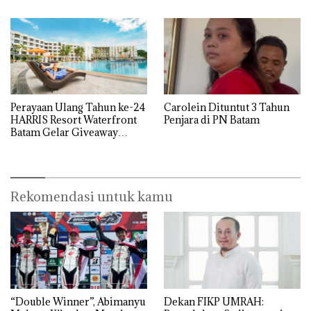
Perayaan Ulang Tahun ke-24
Carolein Dituntut 3 Tahun
HARRIS Resort Waterfront
Penjara di PN Batam
Batam Gelar Giveaway
Spesial dan Diskon
Menginap 24%
Rekomendasi untuk kamu
“Double Winner”, Abimanyu
Dekan FIKP UMRAH: