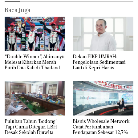
Baca Juga
“Double Winner”, Abimanyu
Dekan FIKP UMRAH:
Melesat Kibarkan Merah
Pengelolaan Sedimentasi
Putih Dua Kali di Thailand
Laut di Kepri Harus
Dibuktikan Secara Ilmiah,
Jangan Sampai Bertentangan
dengan Konservasi
Puluhan Tahun ‘Bodong’
Bisnis Wholesale Network
Tapi Cuma Ditegur, LBH
Catat Pertumbuhan
Desak Sekolah Djuwita
Pendapatan Sebesar 12,7%
Batam Segera Ditutup!
Secara Tahunan