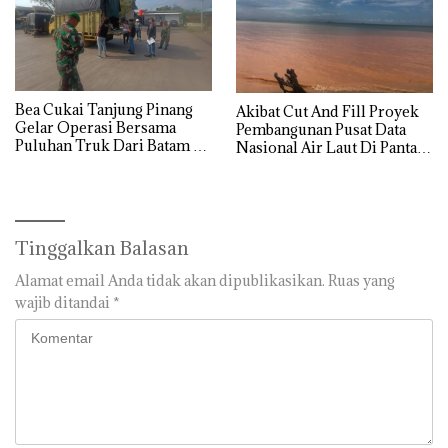
Bea Cukai Tanjung Pinang
Akibat Cut And Fill Proyek
Gelar Operasi Bersama
Pembangunan Pusat Data
Puluhan Truk Dari Batam di
Nasional Air Laut Di Pantai
Tolak Masuk ke Wilayah
Teluk Mata Ikan Tercemar
Tanjung Pinang
Tinggalkan Balasan
Alamat email Anda tidak akan dipublikasikan.
Ruas yang
wajib ditandai
*