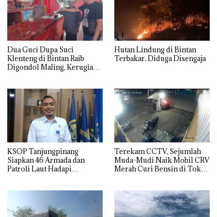
Dua Guci Dupa Suci
Hutan Lindung di Bintan
Klenteng di Bintan Raib
Terbakar, Diduga Disengaja
Digondol Maling, Kerugian
Capai Rp50 Juta
KSOP Tanjungpinang
Terekam CCTV, Sejumlah
Siapkan 46 Armada dan
Muda-Mudi Naik Mobil CRV
Patroli Laut Hadapi
Merah Curi Bensin di Toko
Lonjakan Penumpang
Kelontong
Nataru