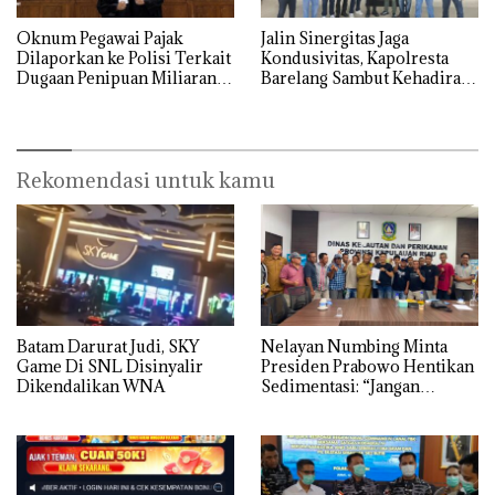
Oknum Pegawai Pajak
Jalin Sinergitas Jaga
Dilaporkan ke Polisi Terkait
Kondusivitas, Kapolresta
Dugaan Penipuan Miliaran
Barelang Sambut Kehadiran
Rupiah
Tokoh Pemuda Indonesia
Timur
Rekomendasi untuk kamu
Batam Darurat Judi, SKY
Nelayan Numbing Minta
Game Di SNL Disinyalir
Presiden Prabowo Hentikan
Dikendalikan WNA
Sedimentasi: “Jangan
Ganggu Laut Kami, Ini Satu-
satunya Tempat Kami
Mencari Makan”