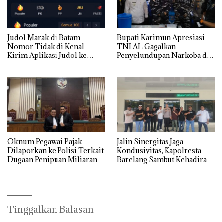
Judol Marak di Batam
Bupati Karimun Apresiasi
Nomor Tidak di Kenal
TNI AL Gagalkan
Kirim Aplikasi Judol ke
Penyelundupan Narkoba di
Whatsapp Warga Batam
Perairan Takong Iyu
Oknum Pegawai Pajak
Jalin Sinergitas Jaga
Dilaporkan ke Polisi Terkait
Kondusivitas, Kapolresta
Dugaan Penipuan Miliaran
Barelang Sambut Kehadiran
Rupiah
Tokoh Pemuda Indonesia
Timur
Tinggalkan Balasan