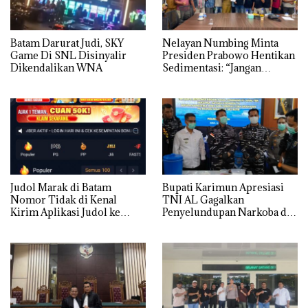
Batam Darurat Judi, SKY
Nelayan Numbing Minta
Game Di SNL Disinyalir
Presiden Prabowo Hentikan
Dikendalikan WNA
Sedimentasi: “Jangan
Ganggu Laut Kami, Ini Satu-
satunya Tempat Kami
Mencari Makan”
Judol Marak di Batam
Bupati Karimun Apresiasi
Nomor Tidak di Kenal
TNI AL Gagalkan
Kirim Aplikasi Judol ke
Penyelundupan Narkoba di
Whatsapp Warga Batam
Perairan Takong Iyu