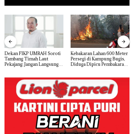
Dekan FIKP UMRAH Soroti
Kebakaran Lahan 600 Meter
Tambang Timah Laut
Persegi di Kampung Bugis,
Pekajang: Jangan Langsung
Diduga Dipicu Pembakaran
Bicara Kerugian, Buktikan
Sampah
Dulu Kerusakan
Lingkungannya