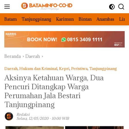
Langsung
ke
konten
Batam
Tanjungpinang
Karimun
Bintan
Anambas
Ling
Beranda
Daerah
Daerah
,
Hukum dan Kriminal
,
Kepri
,
Peristiwa
,
Tanjungpinang
Aksinya Ketahuan Warga, Dua
Pencuri Ditangkap Warga
Perumahan Jala Bestari
Tanjungpinang
Redaksi
Selasa, 12/05/2020 - 10:00 WIB