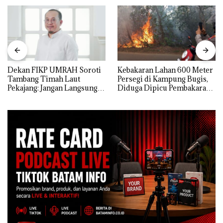
Dekan FIKP UMRAH Soroti
Kebakaran Lahan 600 Meter
Tambang Timah Laut
Persegi di Kampung Bugis,
Pekajang: Jangan Langsung
Diduga Dipicu Pembakaran
Bicara Kerugian, Buktikan
Sampah
Dulu Kerusakan
Lingkungannya