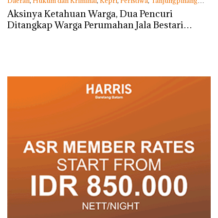
Daerah
,
Hukum dan Kriminal
,
Kepri
,
Peristiwa
,
Tanjungpinang
Selasa, 12/05/2020 - 10:00 WIB
Aksinya Ketahuan Warga, Dua Pencuri
Ditangkap Warga Perumahan Jala Bestari
Tanjungpinang