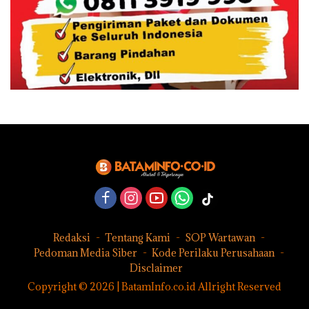
Redaksi
Tentang Kami
SOP Wartawan
Pedoman Media Siber
Kode Perilaku Perusahaan
Disclaimer
Copyright © 2026 | BatamInfo.co.id Allright Reserved