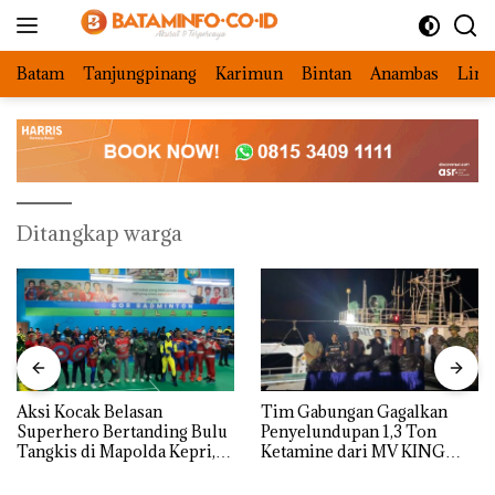
Langsung
ke
konten
Batam
Tanjungpinang
Karimun
Bintan
Anambas
Ling
Ditangkap warga
Aksi Kocak Belasan
Tim Gabungan Gagalkan
Superhero Bertanding Bulu
Penyelundupan 1,3 Ton
Tangkis di Mapolda Kepri,
Ketamine dari MV KING
Sambut HUT RI Ke-81