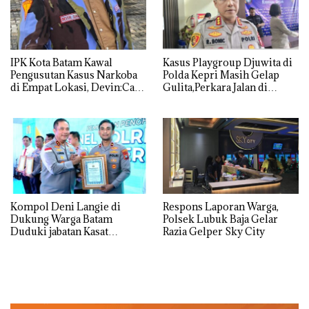
IPK Kota Batam Kawal
Kasus Playgroup Djuwita di
Pengusutan Kasus Narkoba
Polda Kepri Masih Gelap
di Empat Lokasi, Devin:Cari
Gulita,Perkara Jalan di
dan Usut tuntas Siapa Aktor
Tempat
Utamanya
Kompol Deni Langie di
Respons Laporan Warga,
Dukung Warga Batam
Polsek Lubuk Baja Gelar
Duduki jabatan Kasat
Razia Gelper Sky City
Reskrim Polresta Barelang