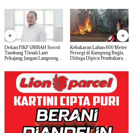
Dekan FIKP UMRAH Soroti
Kebakaran Lahan 600 Meter
Tambang Timah Laut
Persegi di Kampung Bugis,
Pekajang: Jangan Langsung
Diduga Dipicu Pembakaran
Bicara Kerugian, Buktikan
Sampah
Dulu Kerusakan
Lingkungannya