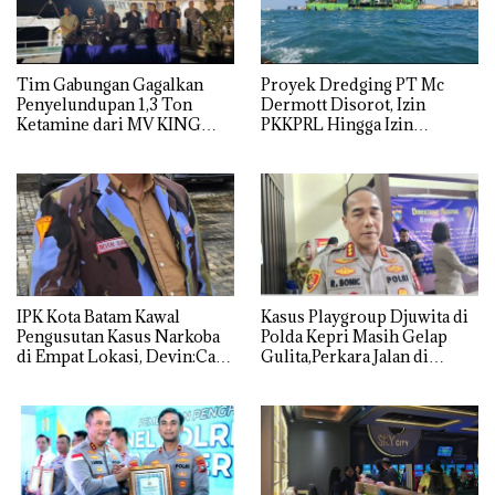
Tim Gabungan Gagalkan
Proyek Dredging PT Mc
Penyelundupan 1,3 Ton
Dermott Disorot, Izin
Ketamine dari MV KING
PKKPRL Hingga Izin
Lingkungan Dipertanyakan
IPK Kota Batam Kawal
Kasus Playgroup Djuwita di
Pengusutan Kasus Narkoba
Polda Kepri Masih Gelap
di Empat Lokasi, Devin:Cari
Gulita,Perkara Jalan di
dan Usut tuntas Siapa Aktor
Tempat
Utamanya