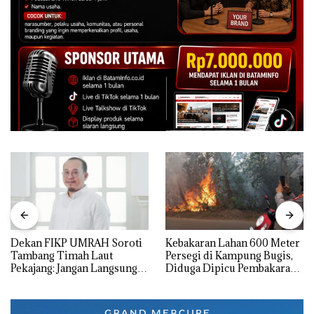
Dekan FIKP UMRAH Soroti
Kebakaran Lahan 600 Meter
Tambang Timah Laut
Persegi di Kampung Bugis,
Pekajang: Jangan Langsung
Diduga Dipicu Pembakaran
Bicara Kerugian, Buktikan
Sampah
Dulu Kerusakan
Lingkungannya