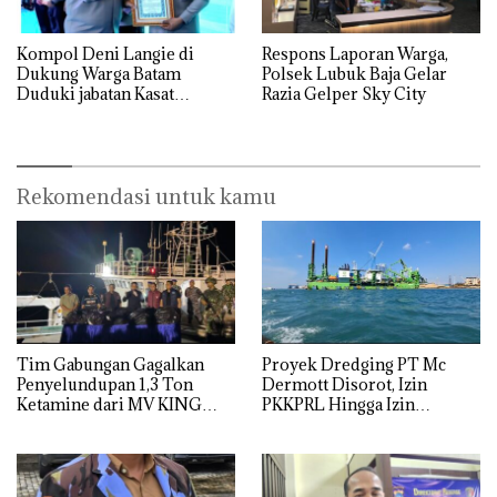
Kompol Deni Langie di
Respons Laporan Warga,
Dukung Warga Batam
Polsek Lubuk Baja Gelar
Duduki jabatan Kasat
Razia Gelper Sky City
Reskrim Polresta Barelang
Rekomendasi untuk kamu
Tim Gabungan Gagalkan
Proyek Dredging PT Mc
Penyelundupan 1,3 Ton
Dermott Disorot, Izin
Ketamine dari MV KING
PKKPRL Hingga Izin
Lingkungan Dipertanyakan