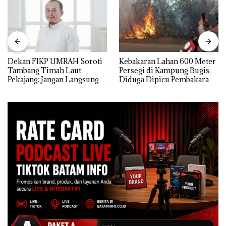
Dekan FIKP UMRAH Soroti
Kebakaran Lahan 600 Meter
Tambang Timah Laut
Persegi di Kampung Bugis,
Pekajang: Jangan Langsung
Diduga Dipicu Pembakaran
Bicara Kerugian, Buktikan
Sampah
Dulu Kerusakan
Lingkungannya