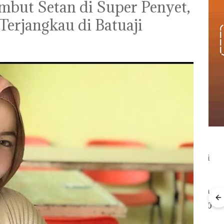
but Setan di Super Penyet,
Terjangkau di Batuaji
Kebakaran Lahan 600
Meter Persegi di
le
Aksi
Kampung Bugis,