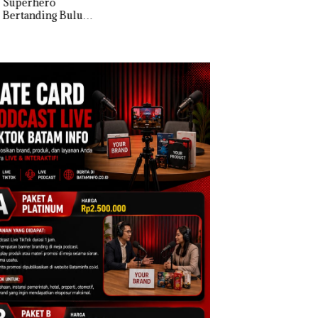
erhero
Dua Orang
MV KING SUN di
anding Bulu
Diamankan Akibat
kis di Mapolda
Nekat Simpan Vap
ri, Sambut HUT
Berisi Narkoba da
e-81
Kulkas, Kapolsek:
Diedarkan dengan
Harga 2,5