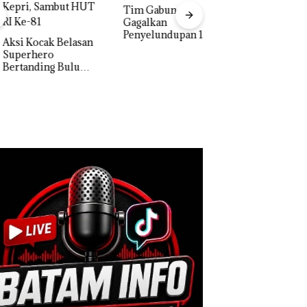
Tim Gabungan
Gagalkan
Penyelundupan 1,3
 Kocak Belasan
Ton Ketamine dari
erhero
Dua Orang
MV KING SUN di
anding Bulu
Diamankan Akibat
kis di Mapolda
Nekat Simpan Vap
ri, Sambut HUT
Berisi Narkoba da
e-81
Kulkas, Kapolsek:
Diedarkan dengan
Harga 2,5