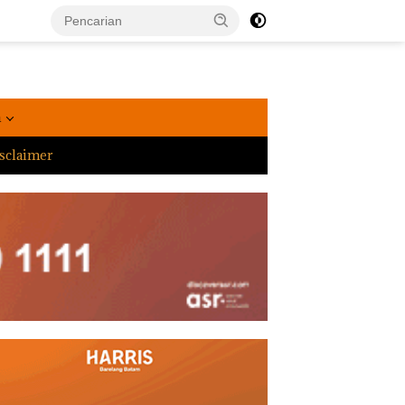
a
sclaimer