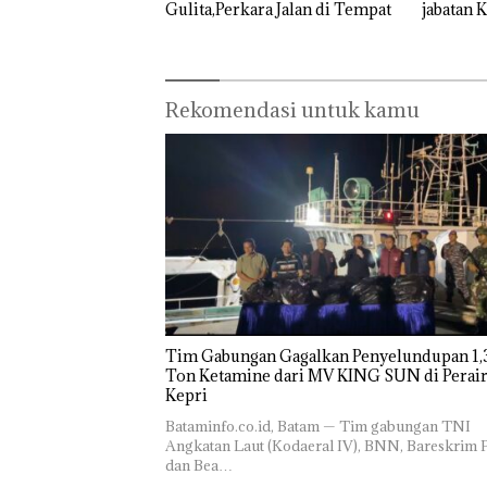
Gulita,Perkara Jalan di Tempat
jabatan 
Barelan
Rekomendasi untuk kamu
Tim Gabungan Gagalkan Penyelundupan 1,3
Ton Ketamine dari MV KING SUN di Perairan
‎​Bataminfo.co.id, Batam — Tim gabungan TNI
Angkatan Laut (Kodaeral IV), BNN, Bareskrim P
dan Bea…