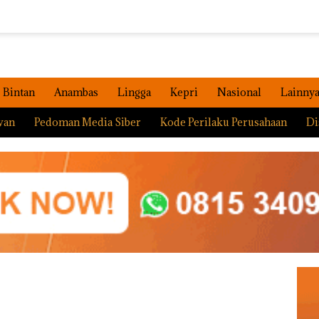
Bintan
Anambas
Lingga
Kepri
Nasional
Lainny
wan
Pedoman Media Siber
Kode Perilaku Perusahaan
Di