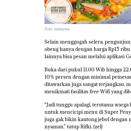
Foto: istimewa
Selain menggugah selera, pengunjung
obeng hanya dengan harga Rp15 rib
lainnya bisa pesan melalui aplikasi G
Tim
Buka dari pukul 11.00 Wib hingga 22
Gabungan
10% persen dengan minimal pemesan
Gagalkan
ditawarkan juga sangat terjangkau, m
Penyelundup
an 1,3 Ton
menikmati fasilitas free Wifi yang di
Ketamine
dari MV
“Jadi tunggu apalagi, terutama warga 
KING SUN
di Perairan
Aksi Kocak
untuk mencicipi menu di Super Penyet,
Belasan
juga gak bikin kantong jebol dengan 
Superhero
nyaman,” tutup Rifki. (zel)
Bertanding
Dua Or