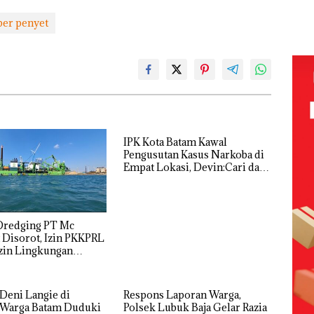
Bulu
n dengan
Persegi di
Tetapkan
nkan
di 
“Flavours of
Kampung
Kades Selaut
er penyet
 Nekat
Kepr
Nusantara”
Bugis,
Nonaktif
 Vape
Sam
di Grand
Diduga
sebagai
RI K
Mercure
Dipicu
Tersangka
ba
Batam
Pembakaran
Korupsi
Centre
Sampah
APBDes,
Negara Rugi
ek:
Rp533 Juta
kan
,5
IPK Kota Batam Kawal
Pengusutan Kasus Narkoba di
Empat Lokasi, Devin:Cari dan
Usut tuntas Siapa Aktor
Utamanya
Dredging PT Mc
Disorot, Izin PKKPRL
zin Lingkungan
nyakan
Deni Langie di
Respons Laporan Warga,
Polsek Lubuk Baja Gelar Razia