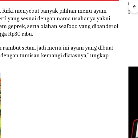
, Rifki menyebut banyak pilihan menu ayam
Kebakaran Lahan 600
Meter Persegi di
erti yang sesuai dengan nama usahanya yakni
Rayakan Semangat
Aksi
Kampung Bugis,
Kemerdekaan dengan
Sup
am geprek, serta olahan seafood yang dibanderol
Diduga Dipicu
“Flavours of
Bert
gga Rp30 ribu.
Pembakaran Sampah
Nusantara” di Grand
Tang
f
Mercure Batam
Kep
gka
Centre
RI K
 rambut setan, jadi menu ini ayam yang dibuat
s,
533
 dengan tumisan kemangi diatasnya,” ungkap