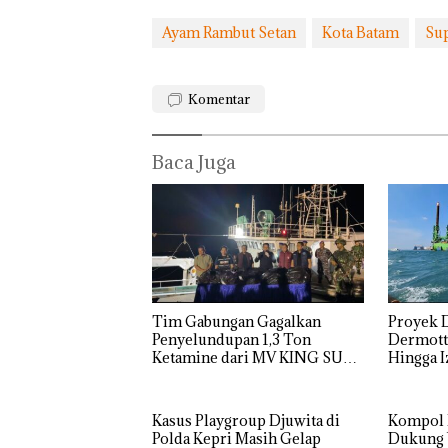
Bulu Tangkis
Diama
di Mapolda
Ayam Rambut Setan
Kota Batam
Sup
Akibat
Kepri,
Simpan
Sambut HUT
Berisi
RI Ke-81
Narko
Komentar
dalam
Kulkas,
Kapols
Baca Juga
Diedar
dengan
Harga 2
Tim Gabungan Gagalkan
Proyek 
Penyelundupan 1,3 Ton
Dermott 
Ketamine dari MV KING SUN
Hingga I
Diperta
Kasus Playgroup Djuwita di
Kompol 
Polda Kepri Masih Gelap
Dukung Warga Batam Duduki