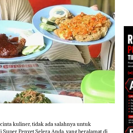
Sup
Perayaan Ulang
Diduga Dipicu
Bert
Tahun ke-24 HARRIS
Pembakaran Sampah
esar
Tang
Resort Waterfront
Kep
Batam Gelar
RI K
Giveaway Spesial dan
Diskon Menginap
24%
cinta kuliner, tidak ada salahnya untuk
Super Penyet Selera Anda, yang beralamat di