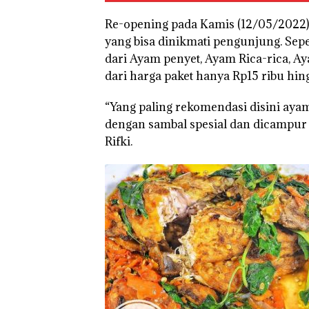
Re-opening pada Kamis (12/05/2022)
yang bisa dinikmati pengunjung. Sep
Kejari Natuna
dari Ayam penyet, Ayam Rica-rica, Ay
Tetapkan Kades
dari harga paket hanya Rp15 ribu hin
Selaut Nonakti
sebagai Tersan
“Yang paling rekomendasi disini ayam
Korupsi APBDe
Negara Rugi Rp
dengan sambal spesial dan dicampur
Juta
Rifki.