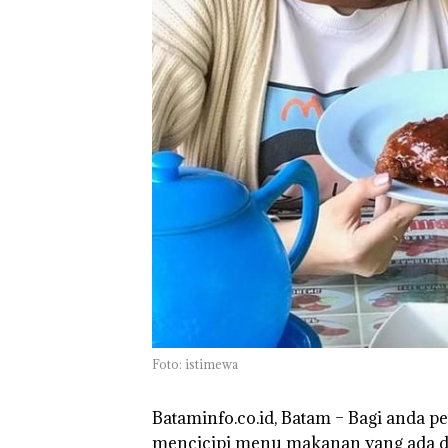
Network Catat
Pertumbuhan
Pendapatan Seb
12,7% Secara
Tahunan
Foto: istimewa
Bataminfo.co.id, Batam –
Bagi anda pe
mencicipi menu makanan yang ada di 