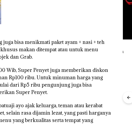
 juga bisa menikmati paket ayam + nasi + teh
u khusus makan ditempat atau untuk menu
ojek dan Grab.
.00 Wib, Super Penyet juga memberikan diskon
an Rp100 ribu. Untuk minuman harga yang
ulai dari Rp5 ribu pengunjung juga bisa
berikan Super Penyet.
batuaji ayo ajak keluarga, teman atau kerabat
Aksi
 selain rasa dijamin lezat, yang pasti harganya
Bela
Rayakan
Kebakaran
menu yang berkualitas serta tempat yang
Sup
Semangat
Lahan 600
Kejari
Ber
Kemerdekaa
Meter
Natuna
ang